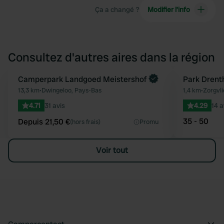
Ça a changé ?
Modifier l’info
Consultez d'autres aires dans la région
Reserve maintenant
Camperpark Landgoed Meistershof
Reserve mainten
Park Drent
Préféré
13,3 km
•
Dwingeloo, Pays-Bas
1,4 km
•
Zorgvli
4.71
31 avis
4.29
14 a
35 - 50
Depuis 21,50 €
(hors frais)
Promu
Voir tout