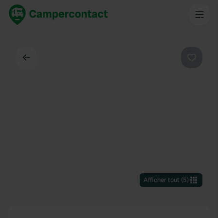
Dos
Préféré
Afficher tout
(
5
)