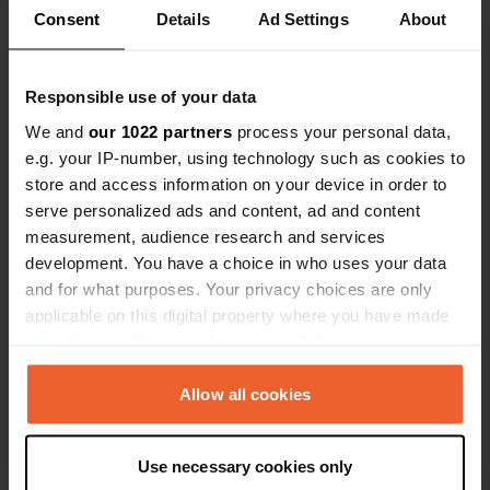
Emplacement
Consent
Details
Ad Settings
About
Wateren 5
Copie
8438 SB, Wateren, Pays-Bas
Responsible use of your data
Coordonnées
We and
our 1022 partners
process your personal data,
52° 54' 58" N 6° 16' 1" E
e.g. your IP-number, using technology such as cookies to
Copie
52.91611 6.26696
store and access information on your device in order to
Copie
serve personalized ads and content, ad and content
Code du site
measurement, audience research and services
92928
development. You have a choice in who uses your data
Copie
and for what purposes. Your privacy choices are only
PRO+
Passer à
PRO+
applicable on this digital property where you have made
pour toutes les coordonnées
your choices. You can change or withdraw your consent
any time from the Cookie Declaration or by clicking on
Carte
the Privacy trigger icon.
Allow all cookies
Afficher sur la carte
If you allow, we would also like to:
Site web
Use necessary cookies only
Collect information about your geographical location
Visitez le site Web