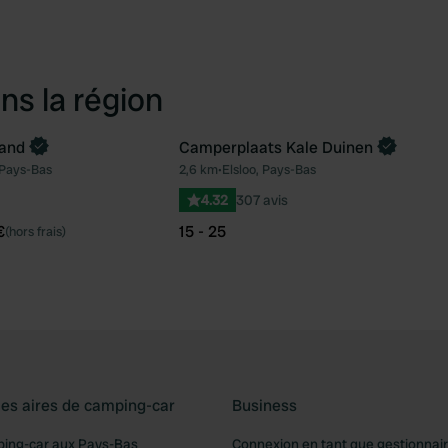
ns la région
land
Camperplaats Kale Duinen
ntenant
 Pays-Bas
2,6 km
•
Elsloo, Pays-Bas
Préféré
Pré
4.32
307 avis
€
15 - 25
(hors frais)
les aires de camping-car
Business
ping-car aux Pays-Bas
Connexion en tant que gestionnai