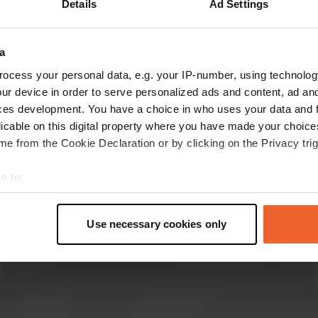
Details
Ad Settings
Montre plus
a
les avis
ocess your personal data, e.g. your IP-number, using technolog
ur device in order to serve personalized ads and content, ad a
ces development. You have a choice in who uses your data and 
licable on this digital property where you have made your choic
erikb1964@hotmail.com
e
e from the Cookie Declaration or by clicking on the Privacy trig
sept. 2023
Beau camping avec un accueil sympathique.
e to:
Prix excellent. Installations sanitaires neuves et
t your geographical location which can be accurate to within sev
impeccablement propres... définitivement
tively scanning it for specific characteristics (fingerprinting)
recommandées !
Use necessary cookies only
 personal data is processed and set your preferences in the
det
Traduit par Google
Afficher l'original
e content and ads, to provide social media features and to analy
 our site with our social media, advertising and analytics partn
 provided to them or that they’ve collected from your use of their