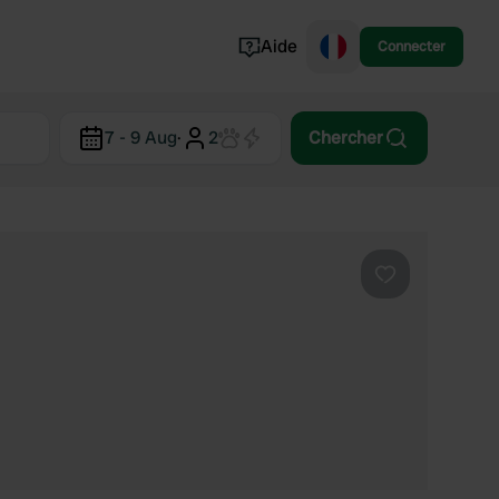
Aide
Connecter
Norvège
7 - 9 Aug
·
2
Chercher
Portugal
Danemark
Croatie
Voir tout...
Préféré