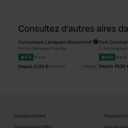
Consultez d'autres aires da
Camperpark Landgoed Meistershof
Park Drenthe
Reserve maintenant
Reserve mai
16,6 km
•
Dwingeloo, Pays-Bas
2,1 km
•
Zorgvlied,
Préféré
4.71
31 avis
4.29
14 avis
Depuis 46,50 
Depuis 21,50 €
(hors frais)
Promu
Campercontact
Populaires 
Campercontact PRO+
Aires de cam