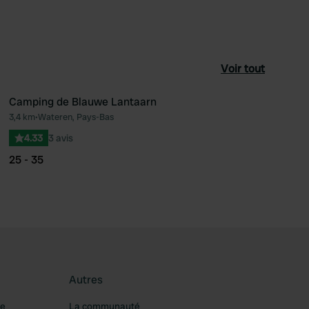
Voir tout
Camping de Blauwe Lantaarn
3,4 km
•
Wateren, Pays-Bas
féré
Préféré
4.33
3 avis
25 - 35
Autres
re
La communauté