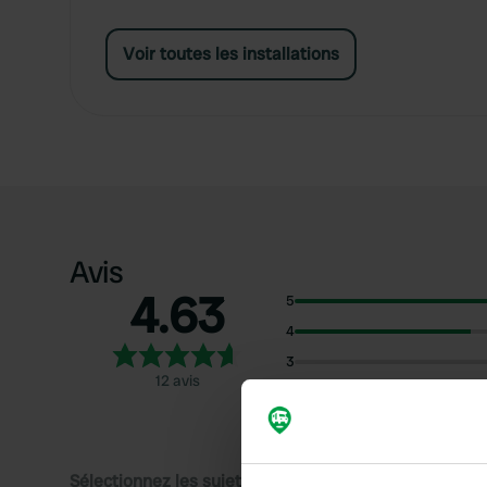
Voir toutes les installations
Avis
4.63
5
4
3
12 avis
2
1
Sélectionnez les sujets pour lire les critiques :