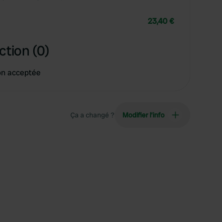
23,40 €
ction (0)
on acceptée
Ça a changé ?
Modifier l’info