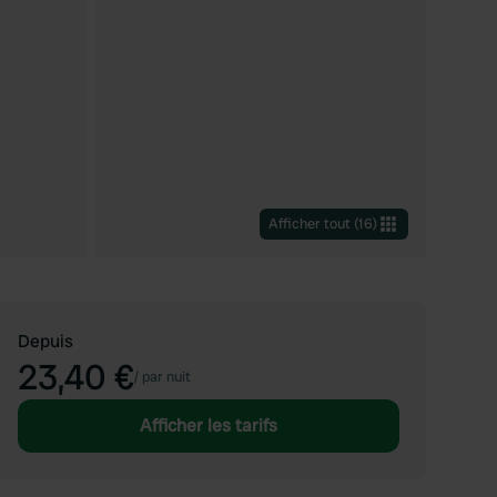
Afficher tout
(
16
)
Depuis
23,40 €
/
par nuit
Afficher les tarifs