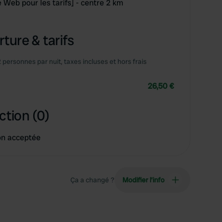
te Web pour les tarifs] - centre 2 km
ture & tarifs
2 personnes par nuit, taxes incluses et hors frais
26,50 €
ction (0)
on acceptée
Ça a changé ?
Modifier l’info