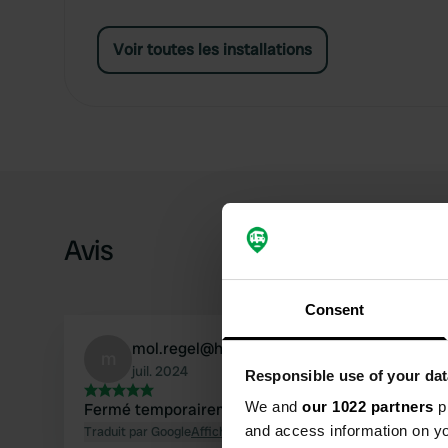
Voir toutes les installations
Avis
Consent
mol.regel@hotmail.com
m
juil. 2024
Responsible use of your dat
We and
our 1022 partners
pr
Fermé temporairement en raison de Rénovation
and access information on yo
Traduit par Google
Afficher l'original