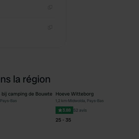
Copie
Copie
ns la région
 bij camping de Bouwte
Hoeve Witteborg
 Pays-Bas
1,2 km
•
Midwolda, Pays-Bas
Préféré
Pré
3.88
52 avis
25 - 35