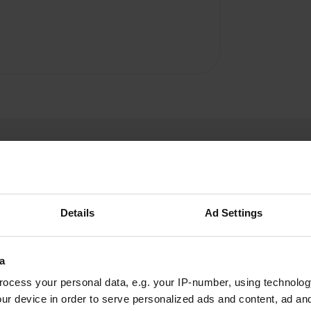
Details
Ad Settings
mol.regel@hotmail.com
m
avr. 2023
a
ocess your personal data, e.g. your IP-number, using technolog
La publicité était un peu comme un pavage fini.
ur device in order to serve personalized ads and content, ad a
🤪 Encore un très bel endroit avec vue sur le