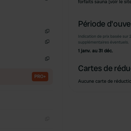
forfaits sauna [voir le si
Copie
Période d'ouver
Indication de prix basée sur 
Copie
supplémentaires éventuels.
Copie
1 janv. au 31 déc.
Copie
Cartes de rédu
PRO+
Aucune carte de réducti
Copie