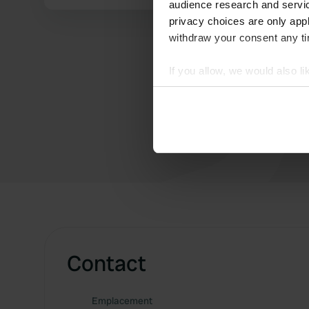
audience research and servi
privacy choices are only app
withdraw your consent any tim
If you allow, we would also lik
Collect information abou
Identify your device by ac
Find out more about how your
We use cookies to personalis
information about your use of
other information that you’ve
Contact
Emplacement