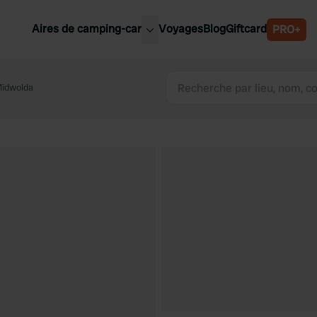
Aires de camping-car
Voyages
Blog
Giftcard
PRO+
leures aires de camping-car
Belgique
Midwolda
Slovénie
Autriche
Suède
e
Suisse