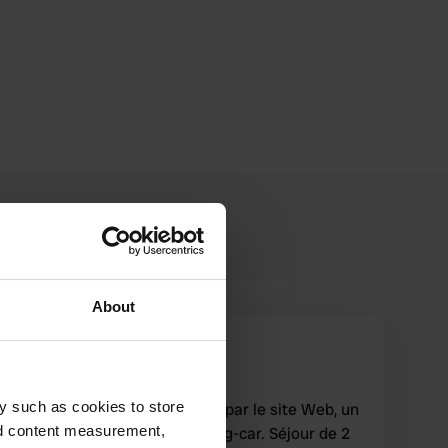
About
Blikkie001
B
avr. 2023
y such as cookies to store
Notre attention a été attirée par le site Web, un
nd content measurement,
sauna avec un forfait camping-car. Séjour de 2