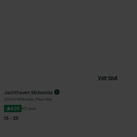
Voir tout
Jachthaven Midwolda
2,8 km
•
Midwolda, Pays-Bas
féré
Préféré
4.03
101 avis
15 - 25