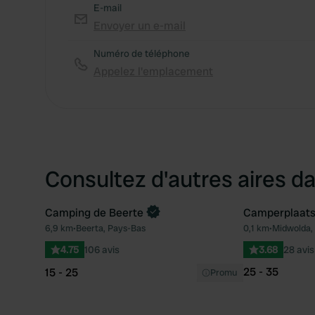
E-mail
Envoyer un e-mail
Numéro de téléphone
Appelez l'emplacement
Consultez d'autres aires da
Camping de Beerte
Camperplaats
6,9 km
•
Beerta, Pays-Bas
0,1 km
•
Midwolda,
Préféré
4.75
106 avis
3.68
28 avis
25 - 35
15 - 25
Promu