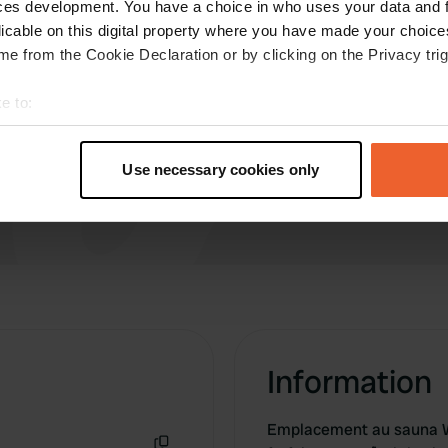
ces development. You have a choice in who uses your data and 
paysage de Groningue. avec des cerfs le matin
licable on this digital property where you have made your choic
Sana et Wellness étaient de premier ordre
e from the Cookie Declaration or by clicking on the Privacy trig
Traduit par Google
Afficher l'original
e to:
t your geographical location which can be accurate to within sev
tively scanning it for specific characteristics (fingerprinting)
Use necessary cookies only
 personal data is processed and set your preferences in the
det
e content and ads, to provide social media features and to analy
 our site with our social media, advertising and analytics partn
 provided to them or that they’ve collected from your use of their
Information
Emplacement au sauna Wel