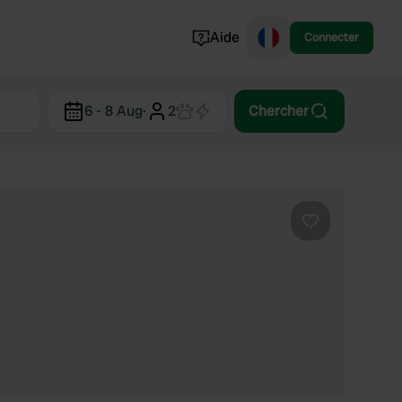
Aide
Connecter
Norvège
6 - 8 Aug
·
2
Chercher
Portugal
Danemark
Croatie
Voir tout...
Préféré