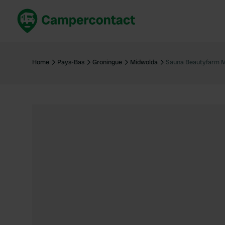
Réservez maintenant
Les meil
France
France
Home
Pays-Bas
Groningue
Midwolda
Sauna Beautyfarm 
Italie
Italie
Espagne
Espagne
Allemagne
Allemagn
Voir tout...
Pays-Bas