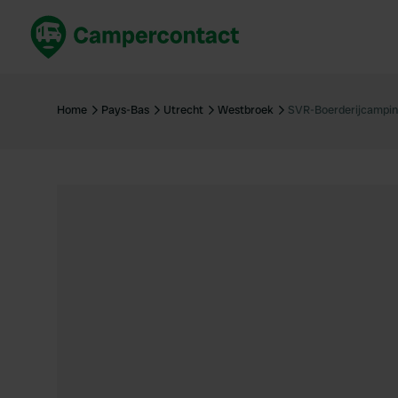
Réservez maintenant
Les meil
France
France
Home
Pays-Bas
Utrecht
Westbroek
SVR-Boerderijcampin
Italie
Italie
Espagne
Espagne
Allemagne
Allemagn
Voir tout...
Pays-Bas