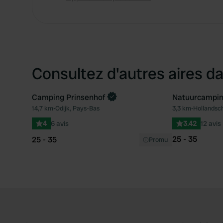
Consultez d'autres aires da
Camping Prinsenhof
Natuurcampin
Reserve maintenant
14,7 km
•
Odijk, Pays-Bas
3,3 km
•
Hollandsc
Préféré
4
6 avis
3.42
12 avis
25 - 35
25 - 35
Promu