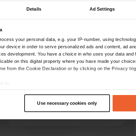
Details
Ad Settings
Montre plus
e
(13)
a
ocess your personal data, e.g. your IP-number, using technolog
les avis
ur device in order to serve personalized ads and content, ad a
ces development. You have a choice in who uses your data and 
licable on this digital property where you have made your choic
e from the Cookie Declaration or by clicking on the Privacy trig
miepie91
avr. 2026
e to:
J'ai passé un super week-end de Pâques chez le
t your geographical location which can be accurate to within sev
fermier Albert. Douches chaudes dans des
tively scanning it for specific characteristics (fingerprinting)
cabines spacieuses et propres. Accès facile en
Use necessary cookies only
 personal data is processed and set your preferences in the
det
voiture. Merci pour la conversation agréable 😄
Traduit par Google
Afficher l'original
e content and ads, to provide social media features and to analy
 our site with our social media, advertising and analytics partn