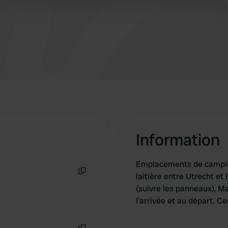
 provided to them or that they’ve collected from your use of their
Information
Emplacements de campin
laitière entre Utrecht e
Copie
(suivre les panneaux), M
l'arrivée et au départ. 