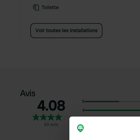
Toilette
Voir toutes les installations
Avis
4.08
5
4
3
60 avis
2
1