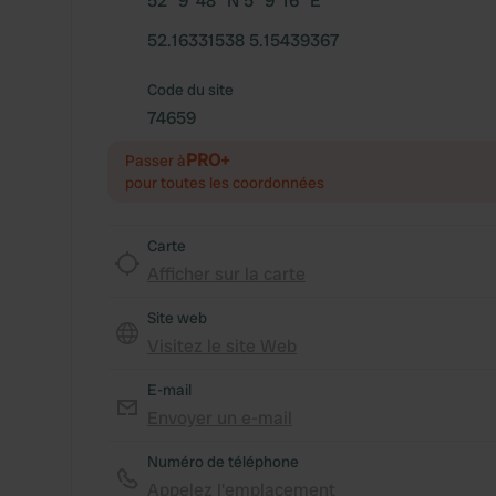
52° 9' 48" N 5° 9' 16" E
52.16331538 5.15439367
Code du site
74659
PRO+
Passer à
pour toutes les coordonnées
Carte
Afficher sur la carte
Site web
Visitez le site Web
E-mail
Envoyer un e-mail
Numéro de téléphone
Appelez l'emplacement