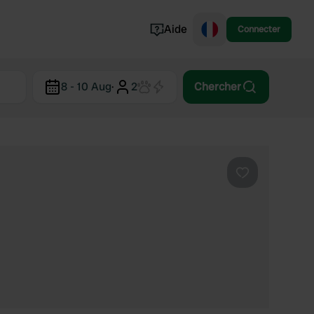
Aide
Connecter
Norvège
8 - 10 Aug
·
2
Chercher
Portugal
Danemark
Croatie
Voir tout...
Préféré