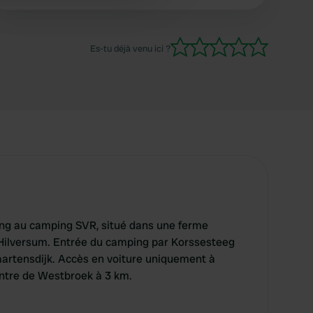
 services.
Es-tu déjà venu ici ?
g au camping SVR, situé dans une ferme
t Hilversum. Entrée du camping par Korssesteeg
aartensdijk. Accès en voiture uniquement à
Centre de Westbroek à 3 km.