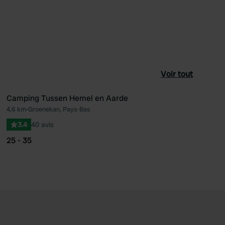
Voir tout
Camping Tussen Hemel en Aarde
4,6 km
•
Groenekan, Pays-Bas
féré
Préféré
3.4
40 avis
25 - 35