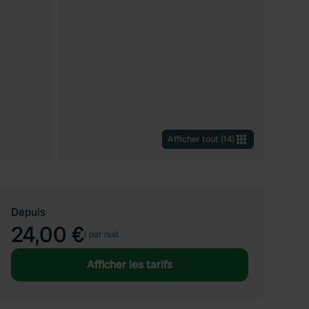
Afficher tout
(
14
)
Depuis
24,00 €
/
par nuit
Afficher les tarifs