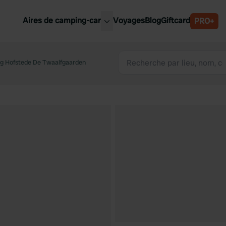
Aires de camping-car
Voyages
Blog
Giftcard
PRO+
leures aires de camping-car
Belgique
g Hofstede De Twaalfgaarden
Slovénie
Autriche
Suède
e
Suisse