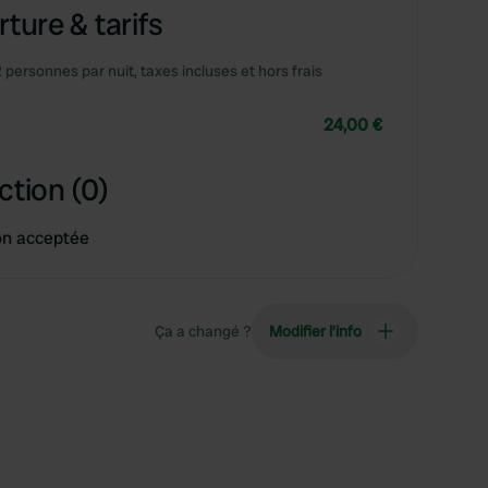
ture & tarifs
2 personnes par nuit, taxes incluses et hors frais
24,00 €
ction (0)
on acceptée
Ça a changé ?
Modifier l’info