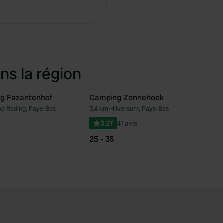
Copie
ns la région
g Fazantenhof
Camping Zonnehoek
he Rading, Pays-Bas
3,4 km
•
Hilversum, Pays-Bas
Préféré
Pré
3.27
41 avis
25 - 35