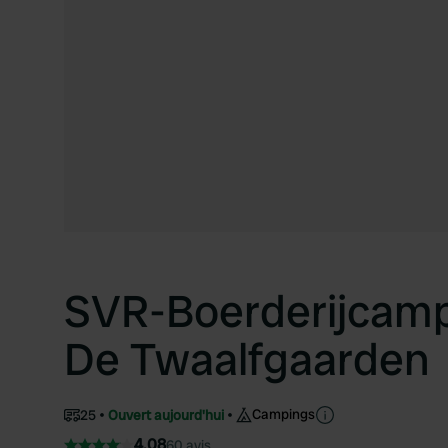
SVR-Boerderijcamp
De Twaalfgaarden
Campings
25
Ouvert aujourd'hui
4.08
60 avis