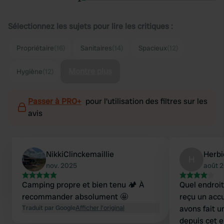
Sélectionnez les sujets pour lire les critiques :
Propriétaire
(16)
Sanitaires
(14)
Spacieux
(12)
Montre plus
Hygiène
(12)
Passer à PRO+
pour l'utilisation des filtres sur les
avis
NikkiClinckemaillie
Herbi
H
nov. 2025
août 
Camping propre et bien tenu 🏕️ À
Quel endroi
recommander absolument 🤩
reçu un acc
Traduit par Google
Afficher l'original
avons fait u
depuis cet e