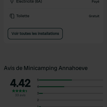
Électricité (6A)
Payé
Toilette
Gratuit
Voir toutes les installations
Avis de Minicamping Annahoeve
4.42
5
4
3
33 avis
2
1