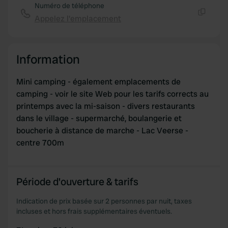
may combine it with other information that you’ve
Numéro de téléphone
provided to them or that they’ve collected from your use
Appelez l'emplacement
Copie
of their services.
Information
Mini camping - également emplacements de
camping - voir le site Web pour les tarifs corrects au
printemps avec la mi-saison - divers restaurants
dans le village - supermarché, boulangerie et
boucherie à distance de marche - Lac Veerse -
centre 700m
Période d'ouverture & tarifs
Indication de prix basée sur 2 personnes par nuit, taxes
incluses et hors frais supplémentaires éventuels.