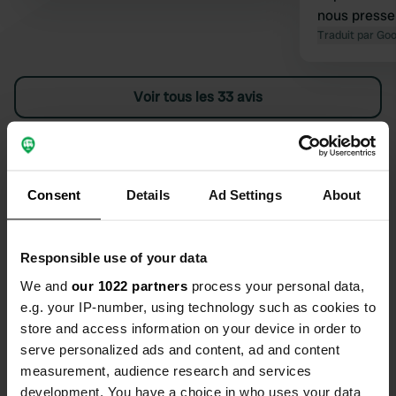
nous presser
Spar est à p
Traduit par Go
courses. No
plaisir.
Voir tous les 33 avis
Es-tu déjà venu ici ?
Consent
Details
Ad Settings
About
Responsible use of your data
Contact
We and
our 1022 partners
process your personal data,
e.g. your IP-number, using technology such as cookies to
store and access information on your device in order to
Emplacement
serve personalized ads and content, ad and content
Stadspolderlaan 29
Copie
measurement, audience research and services
4484 DG, Kortgene, Pays-Bas
development. You have a choice in who uses your data