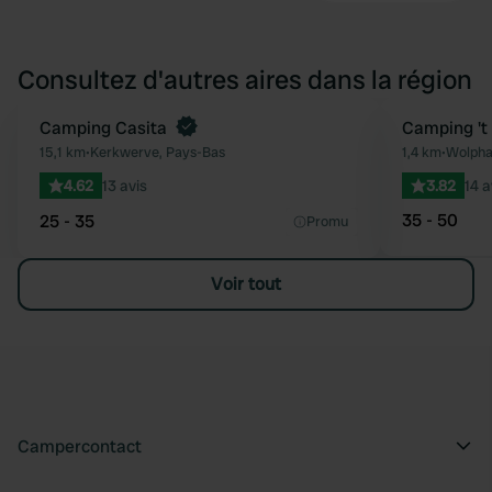
Consultez d'autres aires dans la région
Reserve maintenant
Camping Casita
Camping 't
Préféré
15,1 km
•
Kerkwerve, Pays-Bas
1,4 km
•
Wolpha
4.62
13 avis
3.82
14 a
35 - 50
25 - 35
Promu
Voir tout
Campercontact