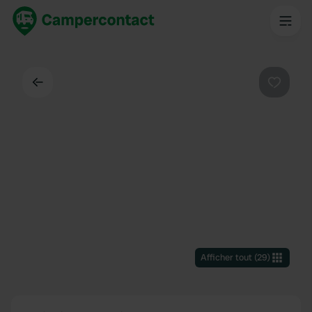
Dos
Préféré
Afficher tout
(
29
)