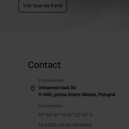
We use cookies to personalis
Voir tous les 5 avis
information about your use of
other information that you’ve
Contact
Emplacement
Unnamed road 30
11-040, gmina Dobre Miasto, Pologne
Coordonnées
53° 55' 60" N 20° 22' 54" E
53.93331248 20.38159468