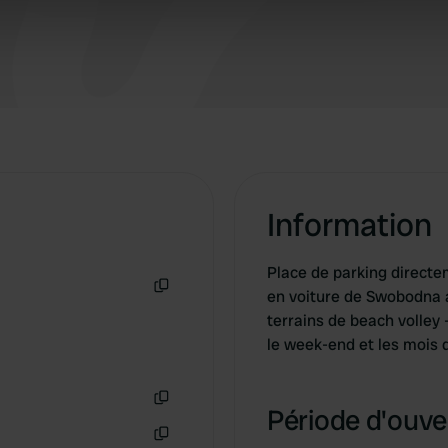
e content and ads, to provide social media features and to analy
fait cela pour les campeurs.
 our site with our social media, advertising and analytics partn
 provided to them or that they’ve collected from your use of their
Information
Place de parking directem
en voiture de Swobodna a
Copie
terrains de beach volley
le week-end et les mois d
Période d'ouver
Copie