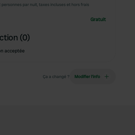
2 personnes par nuit, taxes incluses et hors frais
Gratuit
ction (0)
on acceptée
Ça a changé ?
Modifier l’info