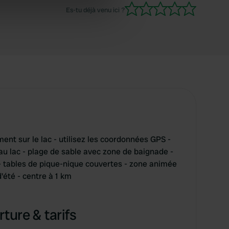
se our traffic. We also share
Es-tu déjà venu ici ?
ers who may combine it with
 services.
ent sur le lac - utilisez les coordonnées GPS -
u lac - plage de sable avec zone de baignade -
 - tables de pique-nique couvertes - zone animée
'été - centre à 1 km
ture & tarifs