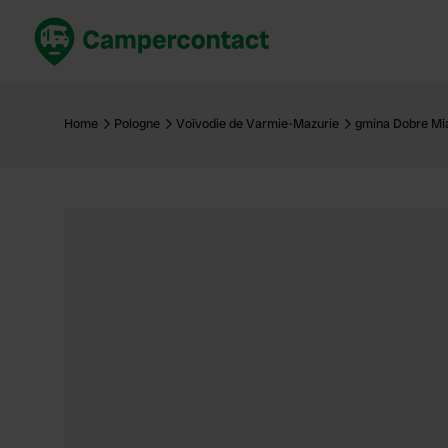
Réservez maintenant
Les meil
France
France
Home
Pologne
Voïvodie de Varmie-Mazurie
gmina Dobre Mi
Italie
Italie
Espagne
Espagne
Allemagne
Allemagn
Voir tout...
Pays-Bas