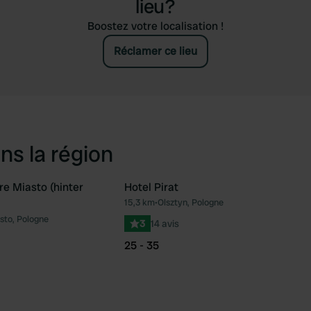
lieu?
Boostez votre localisation !
Réclamer ce lieu
ns la région
re Miasto (hinter
Hotel Pirat
15,3 km
•
Olsztyn, Pologne
Préféré
Pré
sto, Pologne
3
14 avis
25 - 35