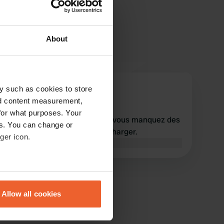
About
wald-willi
y such as cookies to store
w
août 2023
nd content measurement,
for what purposes. Your
Je ne peux rien ajouter. Et si vous manquez des
es. You can change or
photos, vous pouvez en télécharger.
ger icon.
Traduit par Google
Afficher l'original
eral meters
Allow all cookies
ails section
.