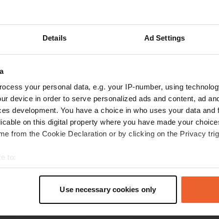
Details
Ad Settings
les avis
a
MargaretenRuud
ocess your personal data, e.g. your IP-number, using technolog
M
mai 2024
ur device in order to serve personalized ads and content, ad a
ces development. You have a choice in who uses your data and 
Bel emplacement à proximité d'un grand lac,
licable on this digital property where you have made your choic
avec 3 emplacements délimités pour camping-
e from the Cookie Declaration or by clicking on the Privacy trig
cars. Il y a des toilettes dans le bâtiment. Sur le
terrain même, dans un placard gris, se trouvent
e to:
2 robinets d'eau potable. Les boîtes électriques
t your geographical location which can be accurate to within sev
étaient fermées. En journée jusqu'à environ 23
lire la suite
tively scanning it for specific characteristics (fingerprinting)
heures, assez occupé avec les locaux, puis
Traduit par Google
Afficher l'original
Use necessary cookies only
 personal data is processed and set your preferences in the
det
merveilleusement calme et seulement les
oiseaux le matin... Super endroit, merci d'avoir