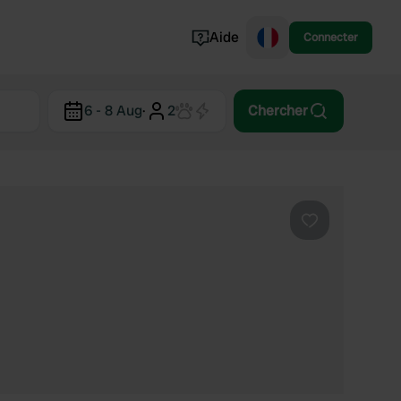
Aide
Connecter
Norvège
6 - 8 Aug
·
2
Chercher
Portugal
Danemark
Croatie
Voir tout...
Préféré