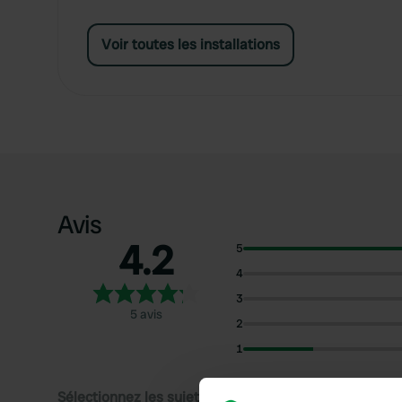
Voir toutes les installations
Avis
4.2
5
4
3
5 avis
2
1
Sélectionnez les sujets pour lire les critiques :