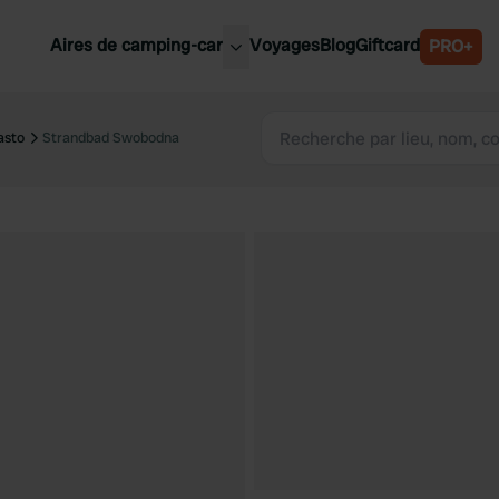
Aires de camping-car
Voyages
Blog
Giftcard
PRO+
leures aires de camping-car
Belgique
asto
Strandbad Swobodna
Slovénie
Autriche
Suède
e
Suisse