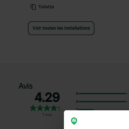
Toilette
Voir toutes les installations
Avis
4.29
5
4
3
7 avis
2
1