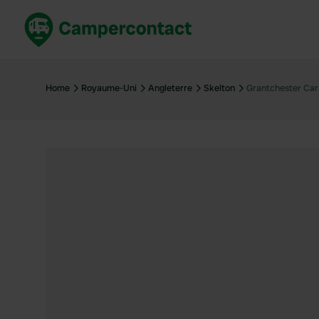
Réservez maintenant
Les meil
France
France
Home
Royaume-Uni
Angleterre
Skelton
Grantchester Car
Italie
Italie
Espagne
Espagne
Allemagne
Allemagn
Voir tout...
Pays-Bas