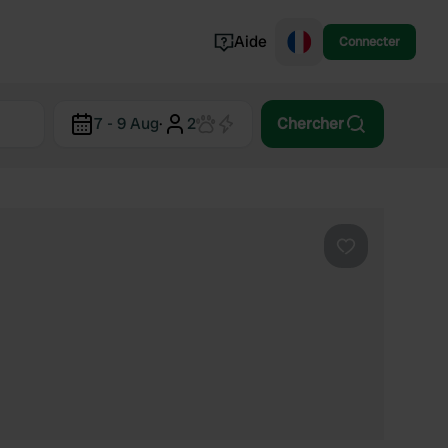
Aide
Connecter
Norvège
7 - 9 Aug
·
2
Chercher
Portugal
Danemark
Croatie
Voir tout...
Préféré