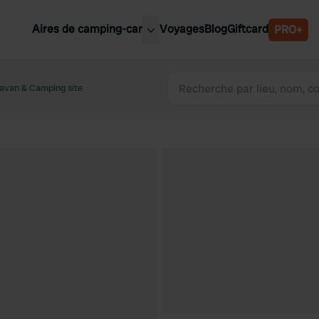
Aires de camping-car
Voyages
Blog
Giftcard
PRO+
leures aires de camping-car
Belgique
avan & Camping site
Slovénie
Autriche
Suède
e
Suisse