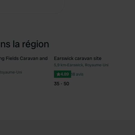
ns la région
ing Fields Caravan and
Earswick caravan site
5,9 km
•
Earswick, Royaume-Uni
Préféré
Pré
 Royaume-Uni
4.89
18 avis
35 - 50