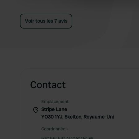
other information that you’ve
Voir tous les 7 avis
Contact
Emplacement
Stripe Lane
YO30 1YJ, Skelton, Royaume-Uni
Coordonnées
53° 59' 53" N 1° 8' 16" W