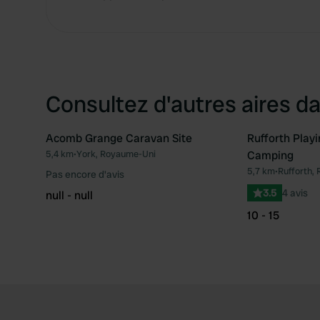
Consultez d'autres aires da
Acomb Grange Caravan Site
Rufforth Play
5,4 km
•
York, Royaume-Uni
Camping
Préféré
5,7 km
•
Rufforth,
Pas encore d'avis
3.5
4 avis
null - null
10 - 15