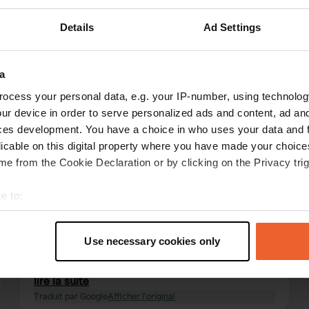
Details
Ad Settings
)
a
ocess your personal data, e.g. your IP-number, using technolog
les avis
ur device in order to serve personalized ads and content, ad a
ces development. You have a choice in who uses your data and 
licable on this digital property where you have made your choic
Ruurd-Abma
R
e from the Cookie Declaration or by clicking on the Privacy trig
juin 2026
e to:
Ce camping n'est plus membre du Caravan and
Camping Club. Les douches sont trop petites et
t your geographical location which can be accurate to within sev
il est impossible de vider les eaux grises. La
tively scanning it for specific characteristics (fingerprinting)
Use necessary cookies only
vaisselle doit être faite à l'extérieur. Cependant,
 personal data is processed and set your preferences in the
det
son emplacement est idéal pour visiter le
centre historique en bus. Nous avons payé 30 £
lire la suite
e content and ads, to provide social media features and to analy
en espèces par nuit.
Traduit par Google
Afficher l'original
 our site with our social media, advertising and analytics partn