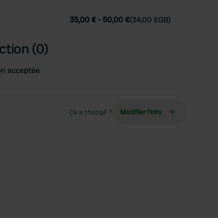
35,00 €
-
50,00 €
(
34,00 £GB
)
ction (0)
on acceptée
Ça a changé ?
Modifier l’info