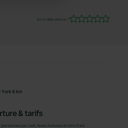
 services.
Es-tu déjà venu ici ?
e York 6 km
ture & tarifs
2 personnes par nuit, taxes incluses et hors frais