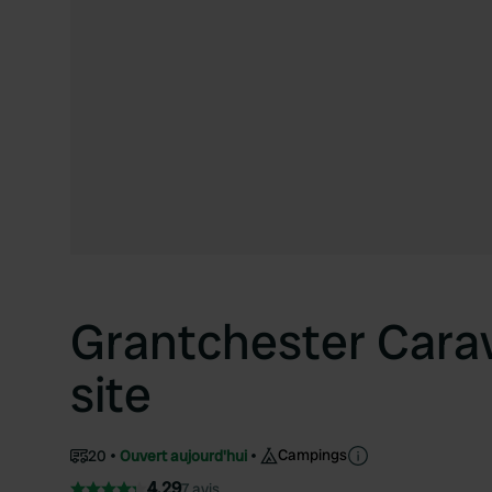
Grantchester Cara
site
Campings
20
Ouvert aujourd'hui
4.29
7 avis