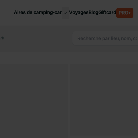
Aires de camping-car
Voyages
Blog
Giftcard
PRO+
leures aires de camping-car
Belgique
ark
Slovénie
Autriche
Suède
e
Suisse