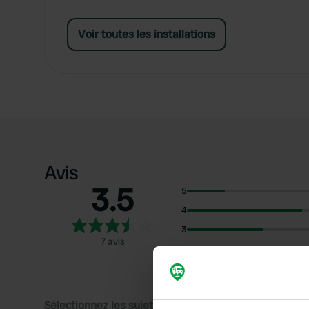
Voir toutes les installations
Avis
3.5
5
4
3
7 avis
2
1
Sélectionnez les sujets pour lire les critiques :