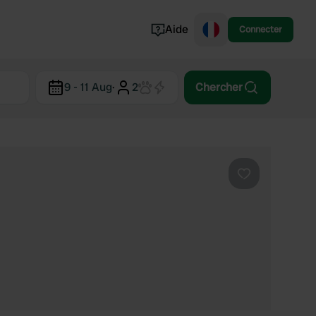
Aide
Connecter
Norvège
9 - 11 Aug
·
2
Chercher
Portugal
Danemark
Croatie
Voir tout...
Préféré