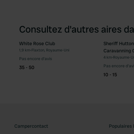
Consultez d'autres aires da
White Rose Club
Sheriff Hutto
1,9 km
•
Flaxton, Royaume-Uni
Caravanning C
Préféré
4 km
•
Royaume-U
Pas encore d'avis
Pas encore d'av
35 - 50
10 - 15
Campercontact
Populaires 