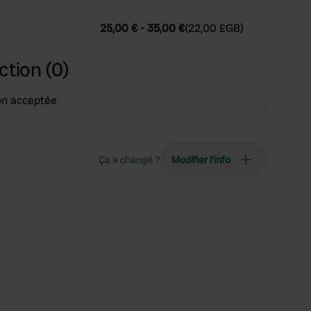
25,00 €
-
35,00 €
(
22,00 £GB
)
ction (0)
on acceptée
Ça a changé ?
Modifier l’info