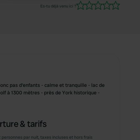
Es-tu déjà venu ici ?
onc pas d'enfants - calme et tranquille - lac de
golf à 1300 mètres - près de York historique -
ture & tarifs
2 personnes par nuit, taxes incluses et hors frais