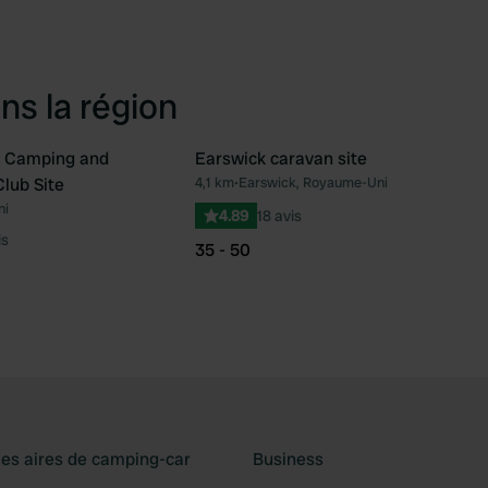
ns la région
n Camping and
Earswick caravan site
lub Site
4,1 km
•
Earswick, Royaume-Uni
Préféré
Pré
ni
4.89
18 avis
is
35 - 50
les aires de camping-car
Business