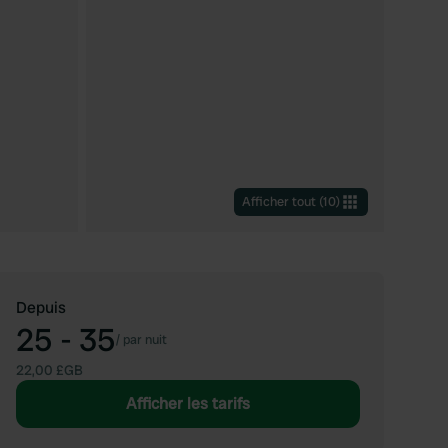
Afficher tout
(
10
)
Depuis
25 - 35
/
par nuit
22,00 £GB
Afficher les tarifs