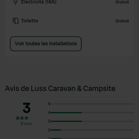
Électricité (16A)
Gratuit
Toilette
Gratuit
Voir toutes les installations
Avis de Luss Caravan & Campsite
3
5
4
3
8 avis
2
1