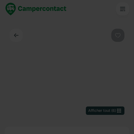
Dos
Préféré
Afficher tout
(
6
)