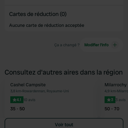
Cartes de réduction (0)
Aucune carte de réduction acceptée
Ça a changé ?
Modifier l’info
Consultez d'autres aires dans la région
Cashel Campsite
Milarrochy
Préféré
3,8 km
•
Rowardennan, Royaume-Uni
4,9 km
•
Milarr
4.1
10 avis
3
3 avis
35 - 50
50 - 70
Voir tout