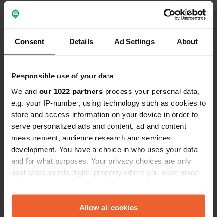
camping semble récent et offre
d'excellentes prestations : douches
Traduit par Google
Afficher l'original
chaudes automatiques,
Consent
Details
Ad Settings
About
fonctionnement sans contact,
Voir tous les 8 avis
nettoyage régulier et propreté
irréprochable, tout comme la station
Responsible use of your data
de vidange des toilettes chimiques.
Es-tu déjà venu ici ?
We and
our 1022 partners
process your personal data,
e.g. your IP-number, using technology such as cookies to
store and access information on your device in order to
serve personalized ads and content, ad and content
measurement, audience research and services
development. You have a choice in who uses your data
Contact
and for what purposes. Your privacy choices are only
applicable on this digital property where you have made
Emplacement
your choices. You can change or withdraw your consent
Old Luss Road
Copie
any time from the Cookie Declaration or by clicking on
G83 8NT, Luss, Royaume-Uni
the Privacy trigger icon.
Allow all cookies