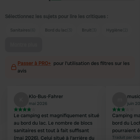
Sélectionnez les sujets pour lire les critiques :
Sanitaires
(6)
Bord du lac
(3)
Bruit
(3)
Hygiène
(2)
Montre plus
Passer à PRO+
pour l'utilisation des filtres sur les
avis
Klo-Bus-Fahrer
musi
K
m
mai 2026
juin 2
Le camping est magnifiquement situé
Camping mag
au bord du lac. Le nombre de blocs
bord du Loc
sanitaires est tout à fait suffisant
pourraient ê
(mai 2026). Celui situé à l'arrière du
Traduit par Go