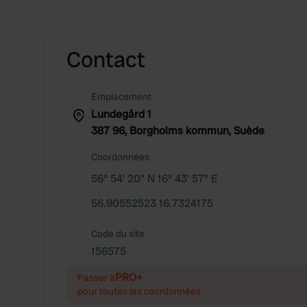
Contact
Emplacement
Lundegård 1
387 96, Borgholms kommun, Suède
Coordonnées
56° 54' 20" N 16° 43' 57" E
56.90552523 16.7324175
Code du site
156575
PRO+
Passer à
pour toutes les coordonnées