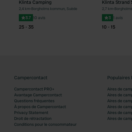
Klinta Camping
Klinta Strand 
2,4 km
•
Borgholms kommun, Suède
2,7 km
•
Borgholm
Préféré
3.7
10 avis
3
1 avis
25 - 35
10 - 15
Campercontact
Populaires 
Campercontact PRO+
Aires de cam
Avantage Campercontact
Aires de cam
Questions fréquentes
Aires de cam
À propos de Campercontact
Aires de cam
Privacy Statement
Aires de cam
Droit de rétractation
Aires de camp
Conditions pour le consommateur