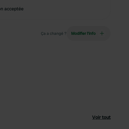
on acceptée
Ça a changé ?
Modifier l’info
Voir tout