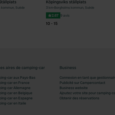
Ställplats
Köpingsviks ställplats
s kommun, Suède
3 km
•
Borgholms kommun, Suède
Préféré
Pré
2.67
9 avis
10 - 15
les aires de camping-car
Business
ping-car aux Pays-Bas
Connexion en tant que gestionnai
ping-car en France
Publicité sur Campercontact
ping-car Allemagne
Business website
ping-car en Belgique
Ajoutez votre site pour camping-c
ping-car en Espagne
Obtenir des réservations
ing-car en Italie