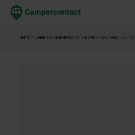
Réservez maintenant
Les meil
France
France
Home
Suède
Comté de Kalmar
Borgholms kommun
Lunde
Italie
Italie
Espagne
Espagne
Allemagne
Allemagn
Voir tout...
Pays-Bas