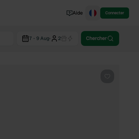
Aide
Connecter
Norvège
7 - 9 Aug
·
2
Chercher
Portugal
Danemark
Croatie
Voir tout...
Préféré