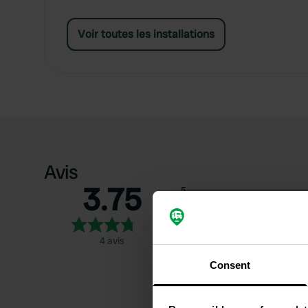
Voir toutes les installations
Avis
3.75
5
4
3
4 avis
2
Consent
1