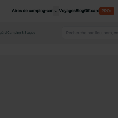
Aires de camping-car
Voyages
Blog
Giftcard
PRO+
leures aires de camping-car
Belgique
gård Camping & Stugby
Slovénie
Autriche
Suède
e
Suisse