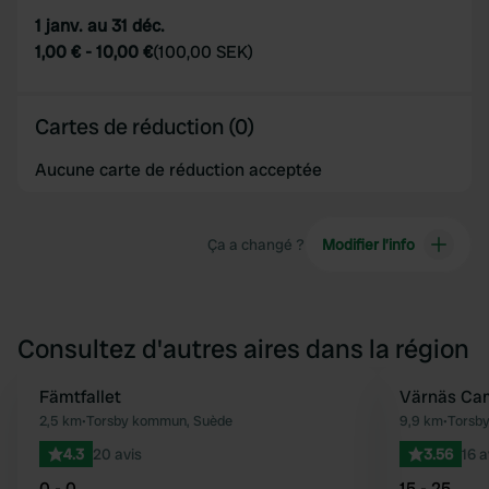
1 janv. au 31 déc.
1,00 €
-
10,00 €
(
100,00 SEK
)
Cartes de réduction (0)
Aucune carte de réduction acceptée
Ça a changé ?
Modifier l’info
Consultez d'autres aires dans la région
Fämtfallet
Värnäs Ca
Préféré
2,5 km
•
Torsby kommun, Suède
9,9 km
•
Torsb
4.3
20 avis
3.56
16 a
0 - 0
15 - 25