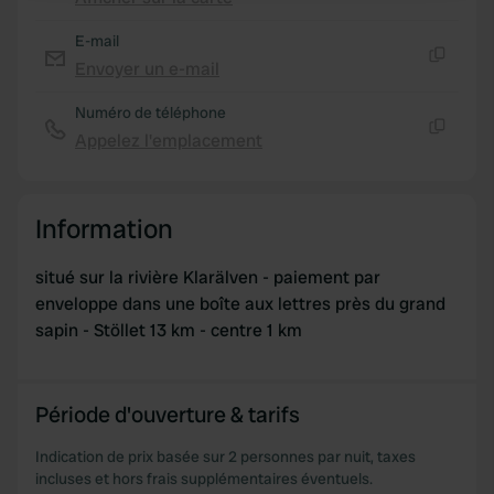
We use cookies to personalise content and ads, to
E-mail
provide social media features and to analyse our traffic.
Envoyer un e-mail
Copie
We also share information about your use of our site with
Numéro de téléphone
our social media, advertising and analytics partners who
Appelez l'emplacement
may combine it with other information that you’ve
Copie
provided to them or that they’ve collected from your use
of their services.
Information
situé sur la rivière Klarälven - paiement par
enveloppe dans une boîte aux lettres près du grand
sapin - Stöllet 13 km - centre 1 km
Période d'ouverture & tarifs
Indication de prix basée sur 2 personnes par nuit, taxes
incluses et hors frais supplémentaires éventuels.