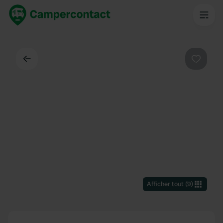
Dos
Préféré
Afficher tout
(
9
)