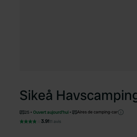
Sikeå Havscampin
Aires de camping-car
25
Ouvert aujourd'hui
3.91
11 avis