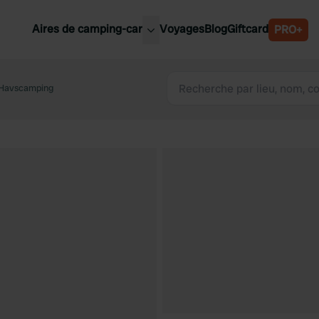
Aires de camping-car
Voyages
Blog
Giftcard
PRO+
leures aires de camping-car
Belgique
 Havscamping
Slovénie
Autriche
Suède
e
Suisse