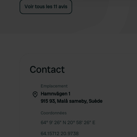
Voir tous les 11 avis
Contact
Emplacement
Hamnvägen 1
915 93, Malå sameby, Suède
Coordonnées
64° 9' 26" N 20° 58' 26" E
64.15712 20.9738