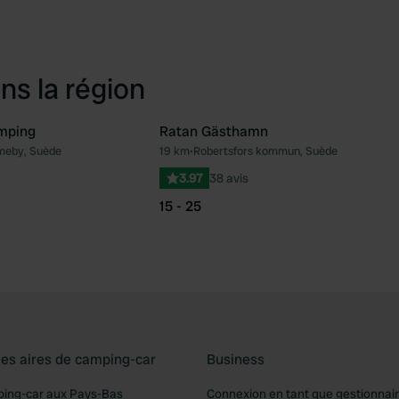
ns la région
mping
Ratan Gästhamn
meby, Suède
19 km
•
Robertsfors kommun, Suède
Préféré
Pré
3.97
38 avis
15 - 25
les aires de camping-car
Business
ping-car aux Pays-Bas
Connexion en tant que gestionnai