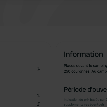
un port délabré et de vieilles scieries de 1931.
Mais une fois au camping, c'est magnifique !
Électricité incluse : 300 KR.
Information
Places devant le camping
250 couronnes. Au campin
Copie
Période d'ouver
Indication de prix basée sur 
Copie
supplémentaires éventuels.