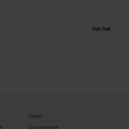
Voir tout
féré
Autres
re
La communauté