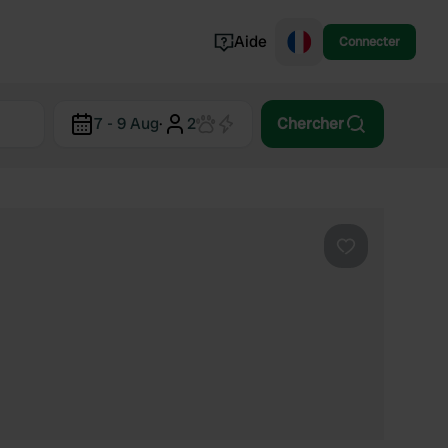
Aide
Connecter
Norvège
7 - 9 Aug
·
2
Chercher
Portugal
Danemark
Croatie
Voir tout...
Préféré