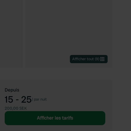
Afficher tout
(
9
)
Depuis
15 - 25
/
par nuit
200,00 SEK
Afficher les tarifs