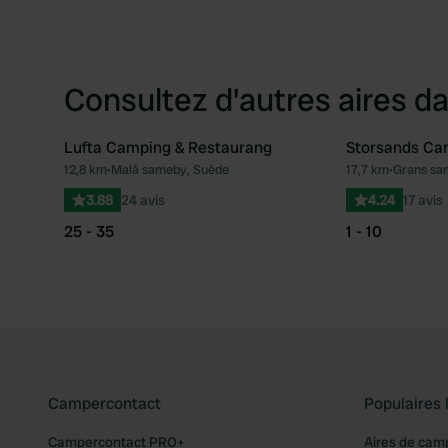
Consultez d'autres aires da
Lufta Camping & Restaurang
Storsands Ca
12,8 km
•
Malå sameby, Suède
17,7 km
•
Grans sa
Préféré
3.88
24 avis
4.24
17 avis
25 - 35
1 - 10
Campercontact
Populaires 
Campercontact PRO+
Aires de cam