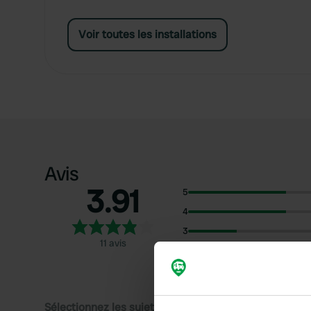
Voir toutes les installations
Avis
3.91
5
4
3
11 avis
2
1
Sélectionnez les sujets pour lire les critiques :