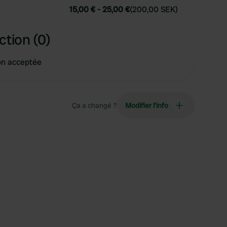
15,00 €
-
25,00 €
(
200,00 SEK
)
ction (0)
on acceptée
Ça a changé ?
Modifier l’info