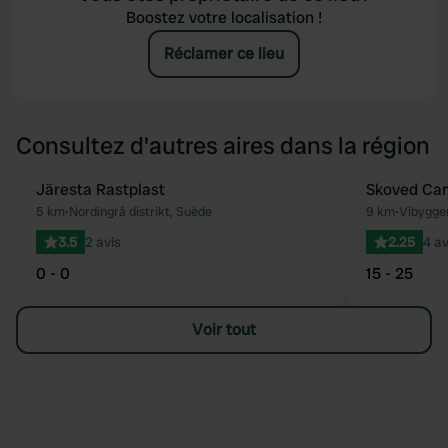
Boostez votre localisation !
Réclamer ce lieu
Consultez d'autres aires dans la région
Järesta Rastplast
Skoved Ca
Préféré
5 km
•
Nordingrå distrikt, Suède
9 km
•
Vibygger
3.5
2 avis
2.25
4 av
0 - 0
15 - 25
Voir tout