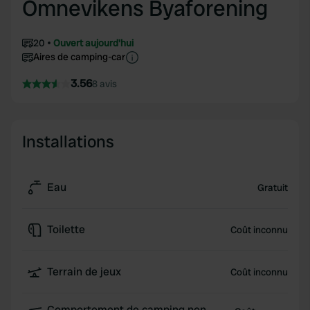
Omnevikens Byaforening
20
Ouvert aujourd'hui
Aires de camping-car
3.56
8 avis
Installations
Eau
Gratuit
Toilette
Coût inconnu
Terrain de jeux
Coût inconnu
Comportement de camping non