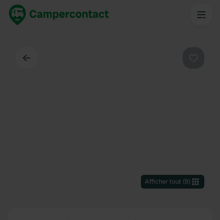
Dos
Préféré
Afficher tout
(
9
)