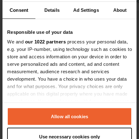
Traduit par Google
Afficher l'original
Tellement fa
Traduit par Go
mauvaise ex
Consent
Details
Ad Settings
About
j'ai appris 
Voir tous les 8 avis
la nuit préc
Responsible use of your data
Es-tu déjà venu ici ?
We and
our 1022 partners
process your personal data,
e.g. your IP-number, using technology such as cookies to
store and access information on your device in order to
serve personalized ads and content, ad and content
measurement, audience research and services
development. You have a choice in who uses your data
Contact
and for what purposes. Your privacy choices are only
applicable on this digital property where you have made
your choices. You can change or withdraw your consent
Emplacement
any time from the Cookie Declaration or by clicking on
121
Copie
the Privacy trigger icon.
Allow all cookies
870 30, Nordingrå District, Suède
If you allow, we would also like to:
Coordonnées
Use necessary cookies only