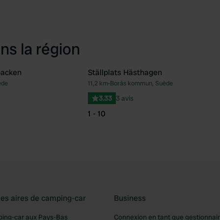
ns la région
backen
Ställplats Hästhagen
ède
11,2 km
•
Borås kommun, Suède
Préféré
Pré
3.33
3 avis
1 - 10
les aires de camping-car
Business
ping-car aux Pays-Bas
Connexion en tant que gestionnai