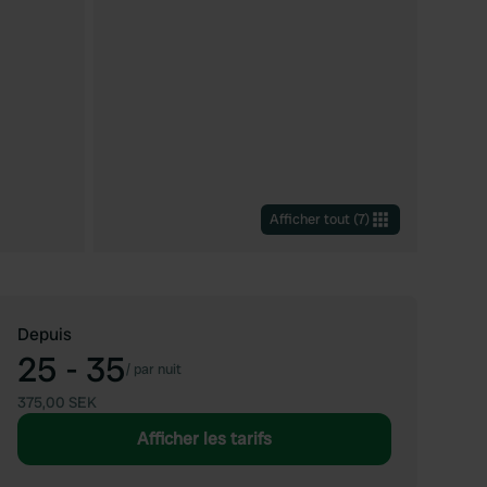
Afficher tout
(
7
)
Depuis
25 - 35
/
par nuit
375,00 SEK
Afficher les tarifs