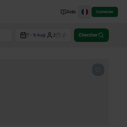
Aide
Connecter
Norvège
7 - 9 Aug
·
2
Chercher
Portugal
Danemark
Croatie
Voir tout...
Préféré