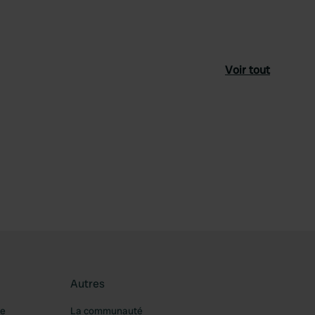
Voir tout
féré
Autres
re
La communauté