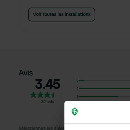
Voir toutes les installations
Avis
3.45
5
4
3
20 avis
2
1
Sélectionnez les sujets pour lire les critiques :