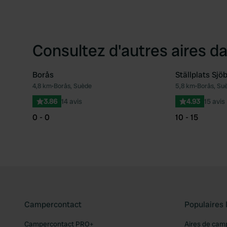
Consultez d'autres aires da
Borås
Ställplats Sjö
4,8 km
•
Borås, Suède
5,8 km
•
Borås, Su
Préféré
3.86
14 avis
4.93
15 avis
0 - 0
10 - 15
Campercontact
Populaires 
Campercontact PRO+
Aires de cam