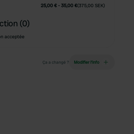
25,00 €
-
35,00 €
(
375,00 SEK
)
ction (0)
on acceptée
Ça a changé ?
Modifier l’info