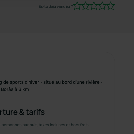
Es-tu déjà venu ici ?
de sports d'hiver - situé au bord d'une rivière -
e Borås à 3 km
ture & tarifs
2 personnes par nuit, taxes incluses et hors frais