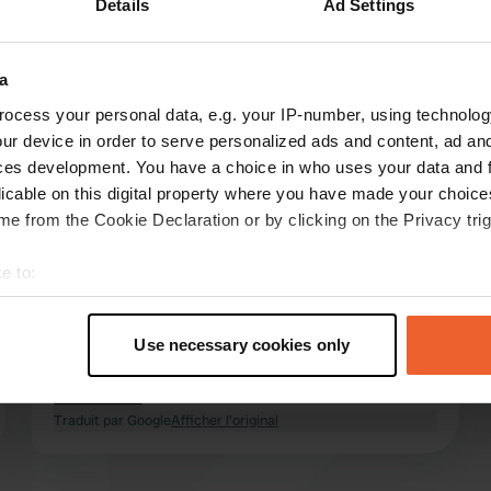
Details
Ad Settings
Montre plus
6)
a
les avis
ocess your personal data, e.g. your IP-number, using technolog
ur device in order to serve personalized ads and content, ad a
ces development. You have a choice in who uses your data and 
licable on this digital property where you have made your choic
Tempelvrouw
T
e from the Cookie Declaration or by clicking on the Privacy trig
juil. 2026
Charmant camping urbain avec de beaux
e to:
emplacements spacieux. Avec ou sans
t your geographical location which can be accurate to within sev
électricité ; à l’ombre ou au soleil. Sanitaires
tively scanning it for specific characteristics (fingerprinting)
impeccables et douches chaudes très
Use necessary cookies only
 personal data is processed and set your preferences in the
det
agréables. À quelques pas d’un grand centre
commercial et à 15 minutes à vélo de la vieille
lire la suite
e content and ads, to provide social media features and to analy
Traduit par Google
ville. Personnel très accueillant.
Afficher l'original
 our site with our social media, advertising and analytics partn
 provided to them or that they’ve collected from your use of their