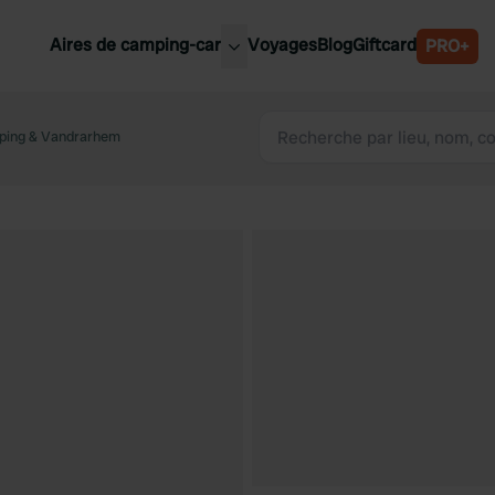
Aires de camping-car
Voyages
Blog
Giftcard
PRO+
leures aires de camping-car
Belgique
ping & Vandrarhem
Slovénie
Autriche
Suède
e
Suisse