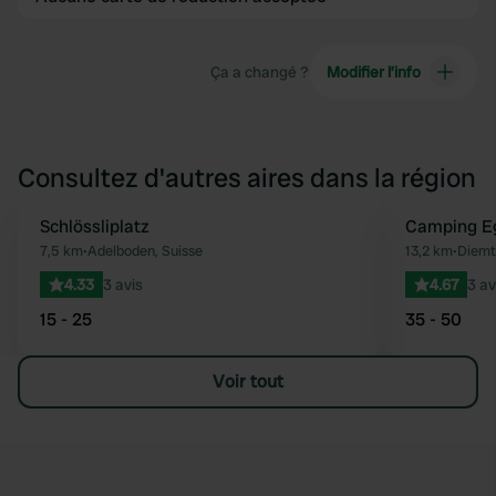
Ça a changé ?
Modifier l’info
Consultez d'autres aires dans la région
Schlössliplatz
Camping E
Préféré
7,5 km
•
Adelboden, Suisse
13,2 km
•
Diemt
4.33
3 avis
4.67
3 av
15 - 25
35 - 50
Voir tout