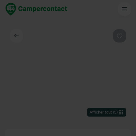
Dos
Préféré
Afficher tout
(
5
)