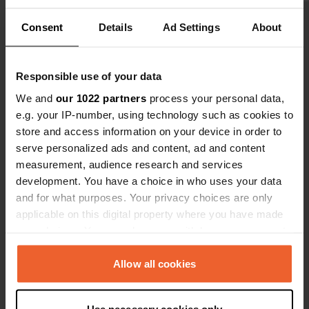
Consent
Details
Ad Settings
About
Voir tous les 5 avis
Es-tu déjà venu ici ?
Responsible use of your data
We and
our 1022 partners
process your personal data,
e.g. your IP-number, using technology such as cookies to
store and access information on your device in order to
serve personalized ads and content, ad and content
measurement, audience research and services
Contact
development. You have a choice in who uses your data
and for what purposes. Your privacy choices are only
Emplacement
applicable on this digital property where you have made
Bühlbergstrasse 179
Copie
your choices. You can change or withdraw your consent
3775, La Lenk, Suisse
any time from the Cookie Declaration or by clicking on
the Privacy trigger icon.
Allow all cookies
Coordonnées
46° 27' 13" N 7° 28' 11" E
If you allow, we would also like to:
Copie
Use necessary cookies only