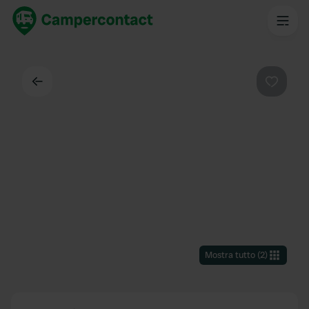
Indietro
Preferi
Mostra tutto
(
2
)