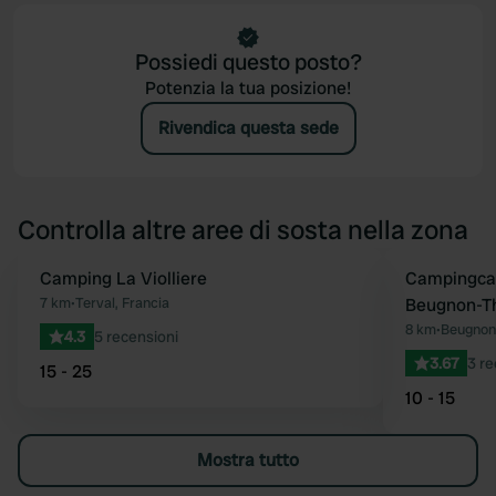
Possiedi questo posto?
Potenzia la tua posizione!
Rivendica questa sede
Controlla altre aree di sosta nella zona
Camping La Violliere
Campingcar
Preferito
7 km
•
Terval, Francia
Beugnon-Th
8 km
•
Beugnon-
4.3
5 recensioni
3.67
3 re
15 - 25
10 - 15
Mostra tutto