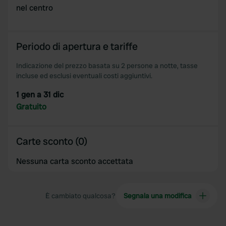
nel centro
provide social media features and to analyse our traffic.
We also share information about your use of our site with
our social media, advertising and analytics partners who
Periodo di apertura e tariffe
may combine it with other information that you’ve
provided to them or that they’ve collected from your use
Indicazione del prezzo basata su 2 persone a notte, tasse
of their services.
incluse ed esclusi eventuali costi aggiuntivi.
1 gen a 31 dic
Gratuito
Carte sconto (0)
Nessuna carta sconto accettata
È cambiato qualcosa?
Segnala una modifica