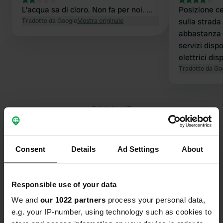
L'acqua sa di cloro. Non fa per noi. ...
Posizione ce
Tradotto da Google
Mostra originale
sulla strada
abbastanza d
servizi dispo
elettrici dis
parco dietro 
Tradotto da Go
buona sosta
Sei stato qui?
Consent
Details
Ad Settings
About
Contatto
Responsible use of your data
We and
our 1022 partners
process your personal data,
Posizione
e.g. your IP-number, using technology such as cookies to
Rue Raymond Migaud
Copia