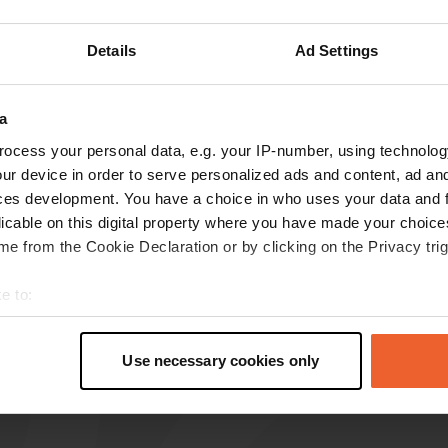
Mostra di più
nici
(6)
Details
Ad Settings
censioni
a
ocess your personal data, e.g. your IP-number, using technolog
ur device in order to serve personalized ads and content, ad a
papi55
p
ces development. You have a choice in who uses your data and 
mar 2023
licable on this digital property where you have made your choic
L'area di sosta non esiste più verificato di
e from the Cookie Declaration or by clicking on the Privacy trig
persona.
e to:
t your geographical location which can be accurate to within sev
tively scanning it for specific characteristics (fingerprinting)
Use necessary cookies only
 personal data is processed and set your preferences in the
det
e content and ads, to provide social media features and to analy
 our site with our social media, advertising and analytics partn