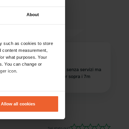
About
y such as cookies to store
nd content measurement,
dreadfra
d
for what purposes. Your
ago 2022
es. You can change or
comoda per andare in centro, senza servizi ma
ger icon.
gratuita. anche per un camper sopra i 7m
nessun problema
eral meters
Allow all cookies
ails section
.
se our traffic. We also share
Sei stato qui?
ers who may combine it with