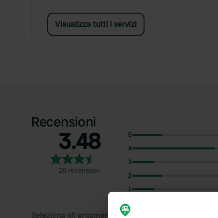
Visualizza tutti i servizi
Recensioni
3.48
5
4
3
25 recensioni
2
1
Seleziona gli argomenti di cui desideri leggere le rec