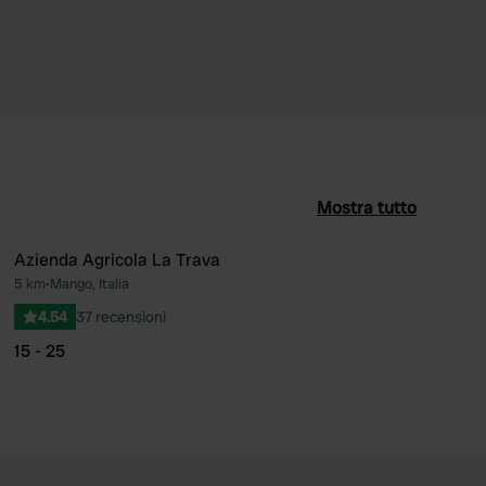
Mostra tutto
Azienda Agricola La Trava
5 km
•
Mango, Italia
ferito
Preferito
4.54
37 recensioni
15 - 25