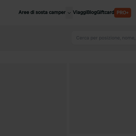
Aree di sosta camper
Viaggi
Blog
Giftcard
PRO+
ori aree di sosta camper
Belgio
Slovenia
a
Austria
a
Svezia
nia
Svizzera
Bassi