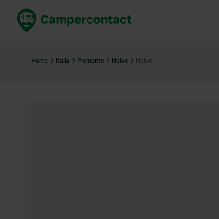
Prenota ora
Migli
Italia
Italia
Home
Italia
Piemonte
Neive
Neive
Spagna
Spagn
Francia
Franci
Germania
Germa
Prenotazione sicura (EN)
Paesi 
Mostra tutto...