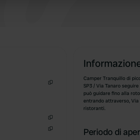
 provided to them or that they’ve collected from your use of their
Informazion
Camper Tranquillo di pic
SP3 / Via Tanaro seguire 
Copia
può guidare fino alla rot
entrando attraverso, Via 
ristoranti.
Copia
Periodo di aper
Copia