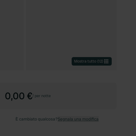
Mostra tutto
(
12
)
0,00 €
/
per notte
È cambiato qualcosa?
Segnala una modifica