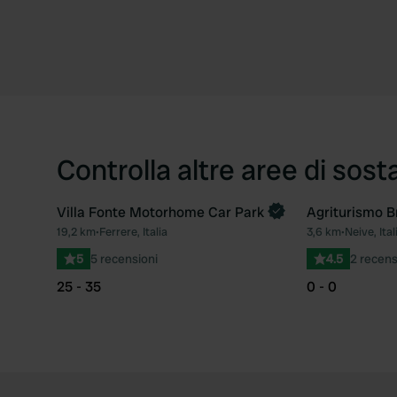
Controlla altre aree di sost
Villa Fonte Motorhome Car Park
Agriturismo B
19,2 km
•
Ferrere, Italia
3,6 km
•
Neive, Ital
Preferito
5
5 recensioni
4.5
2 recens
25 - 35
0 - 0