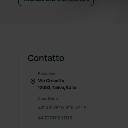
other information that you’ve
Contatto
Posizione
Via Crocetta
12052, Neive, Italia
Coordinate
44° 43' 39" N 8° 6' 47" E
44.72747 8.11315