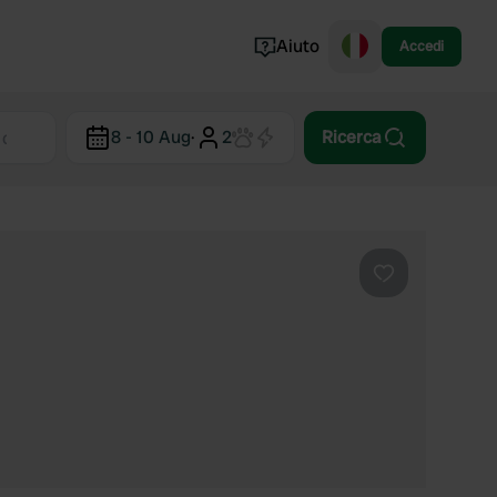
Aiuto
Accedi
Norvegia
8 - 10 Aug
·
2
Ricerca
Portogallo
Danimarca
Croazia
Mostra tutto...
Preferito