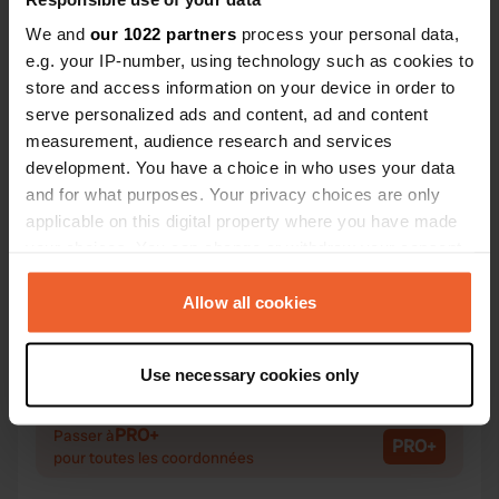
We and
our 1022 partners
process your personal data,
e.g. your IP-number, using technology such as cookies to
Contact
store and access information on your device in order to
serve personalized ads and content, ad and content
measurement, audience research and services
Emplacement
development. You have a choice in who uses your data
Chemin de Vandelainville 1
Copie
and for what purposes. Your privacy choices are only
57680, Gorze, France
applicable on this digital property where you have made
Coordonnées
your choices. You can change or withdraw your consent
49° 2' 59" N 6° 0' 15" E
any time from the Cookie Declaration or by clicking on
Copie
the Privacy trigger icon.
Allow all cookies
49.04986 6.00412
Copie
If you allow, we would also like to:
Code du site
Use necessary cookies only
Collect information about your geographical location
195518
Copie
which can be accurate to within several meters
PRO+
Passer à
Identify your device by actively scanning it for
PRO+
pour toutes les coordonnées
specific characteristics (fingerprinting)
Find out more about how your personal data is processed