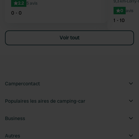
9,3 km
•
Lorry-
2.2
5 avis
0
avis
0 - 0
1 - 10
Voir tout
Campercontact
Populaires les aires de camping-car
Business
Autres