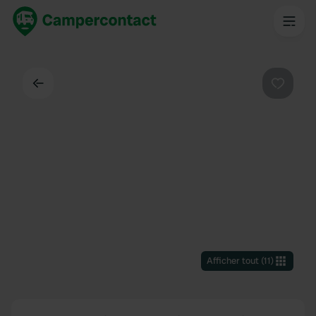
Dos
Préféré
Afficher tout
(
11
)