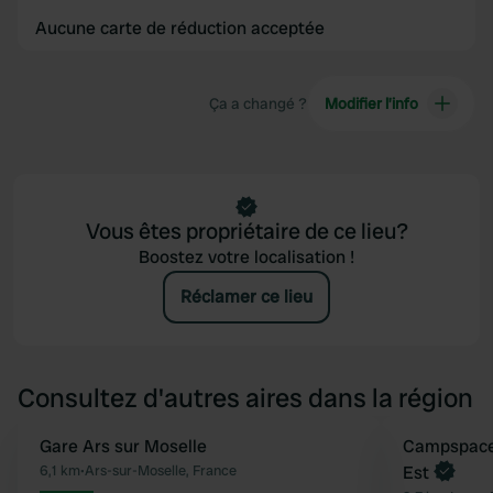
Aucune carte de réduction acceptée
Ça a changé ?
Modifier l’info
Vous êtes propriétaire de ce lieu?
Boostez votre localisation !
Réclamer ce lieu
Consultez d'autres aires dans la région
Gare Ars sur Moselle
Reserve mainten
Campspace 
Préféré
6,1 km
•
Ars-sur-Moselle, France
Est