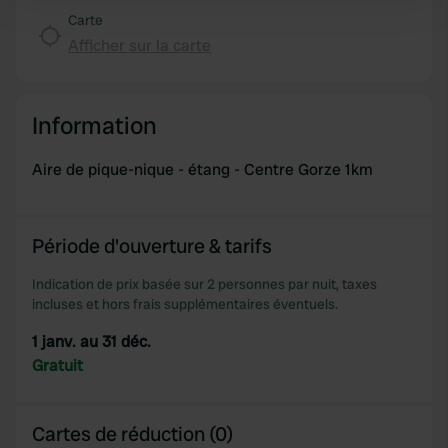
Carte
and set your preferences in the
details section
.
Afficher sur la carte
We use cookies to personalise content and ads, to
provide social media features and to analyse our traffic.
We also share information about your use of our site with
Information
our social media, advertising and analytics partners who
may combine it with other information that you’ve
Aire de pique-nique - étang - Centre Gorze 1km
provided to them or that they’ve collected from your use
of their services.
Période d'ouverture & tarifs
Indication de prix basée sur 2 personnes par nuit, taxes
incluses et hors frais supplémentaires éventuels.
1 janv. au 31 déc.
Gratuit
Cartes de réduction (0)