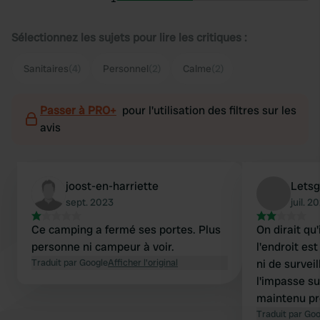
Sélectionnez les sujets pour lire les critiques :
Sanitaires
(4)
Personnel
(2)
Calme
(2)
Passer à PRO+
pour l'utilisation des filtres sur les
avis
joost-en-harriette
Lets
sept. 2023
juil. 2
Ce camping a fermé ses portes. Plus
On dirait qu
personne ni campeur à voir.
l'endroit es
Traduit par Google
Afficher l'original
ni de survei
l'impasse sur
maintenu pr
ne peut faire
Traduit par Go