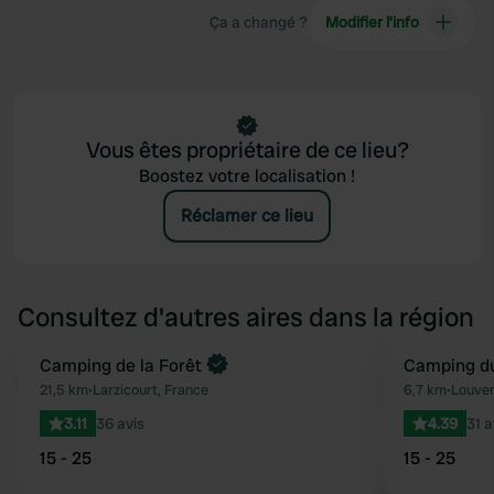
Ça a changé ?
Modifier l’info
Vous êtes propriétaire de ce lieu?
Boostez votre localisation !
Réclamer ce lieu
Consultez d'autres aires dans la région
Reserve maintenant
Camping de la Forêt
Camping du
Préféré
21,5 km
•
Larzicourt, France
6,7 km
•
Louvem
3.11
36 avis
4.39
31 a
15 - 25
15 - 25