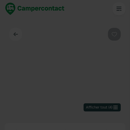
Dos
Préféré
Afficher tout
(
4
)