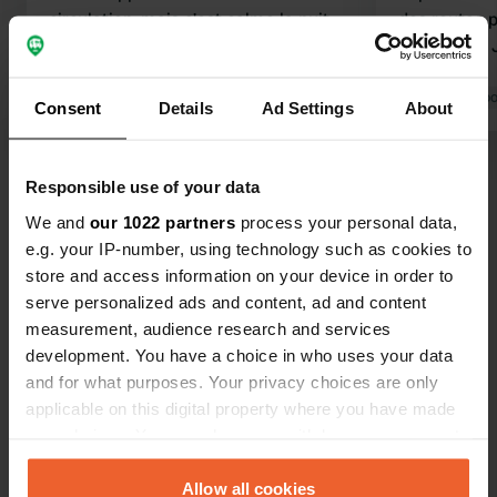
circulation, mais c'est calme la nuit.
des routes 
Après tout, vous venez pour la ville.
réveiller 😏
Parfait pour une nuit. Tout ce dont
nuit.
vous avez besoin est à proximité.
Traduit par Go
Consent
Details
Ad Settings
About
Merci, S-J-de-Luz
Traduit par Google
Afficher l'original
Responsible use of your data
Voir tous les 47 avis
We and
our 1022 partners
process your personal data,
e.g. your IP-number, using technology such as cookies to
Es-tu déjà venu ici ?
store and access information on your device in order to
serve personalized ads and content, ad and content
measurement, audience research and services
development. You have a choice in who uses your data
and for what purposes. Your privacy choices are only
applicable on this digital property where you have made
Contact
your choices. You can change or withdraw your consent
any time from the Cookie Declaration or by clicking on
the Privacy trigger icon.
Allow all cookies
Emplacement