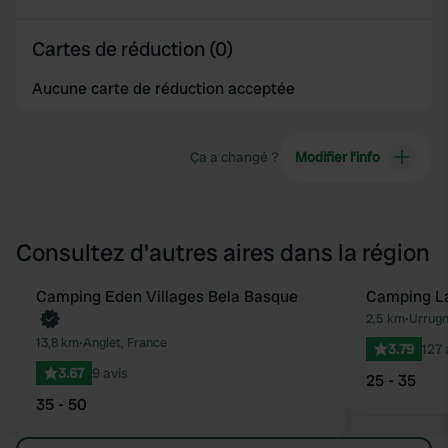
Cartes de réduction (0)
Aucune carte de réduction acceptée
Ça a changé ?
Modifier l’info
Consultez d'autres aires dans la région
Reserve maintenant
Camping Eden Villages Bela Basque
Camping La
Préféré
2,5 km
•
Urrugn
13,8 km
•
Anglet, France
3.79
127 
3.67
9 avis
25 - 35
35 - 50