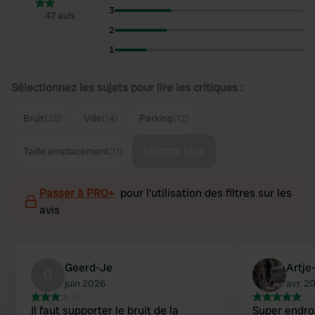
3
47 avis
2
1
Sélectionnez les sujets pour lire les critiques :
Bruit
(28)
Ville
(14)
Parking
(12)
Montre plus
Taille emplacement
(11)
Passer à PRO+
pour l'utilisation des filtres sur les
avis
Geerd-Je
Artje
G
juin 2026
avr. 2
Il faut supporter le bruit de la
Super endroi