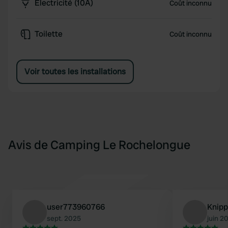
Électricité (10A)
Coût inconnu
Toilette
Coût inconnu
Voir toutes les installations
Avis de Camping Le Rochelongue
user773960766
Knip
sept. 2025
juin 2