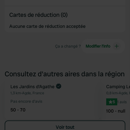
Cartes de réduction (0)
Aucune carte de réduction acceptée
Ça a changé ?
Modifier l’info
Consultez d'autres aires dans la région
Les Jardins d'Agathe
Camping Le
Préféré
1,3 km
•
Agde, France
0,8 km
•
Agde, 
Pas encore d'avis
5
1 avis
50 - 70
100 - null
Voir tout