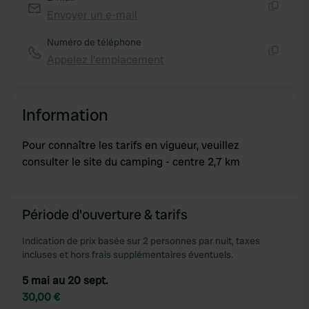
We use cookies to personalise content and ads, to
Envoyer un e-mail
provide social media features and to analyse our traffic.
Copie
We also share information about your use of our site with
Numéro de téléphone
our social media, advertising and analytics partners who
Appelez l'emplacement
Copie
may combine it with other information that you’ve
provided to them or that they’ve collected from your use
of their services.
Information
Pour connaître les tarifs en vigueur, veuillez
consulter le site du camping - centre 2,7 km
Période d'ouverture & tarifs
Indication de prix basée sur 2 personnes par nuit, taxes
incluses et hors frais supplémentaires éventuels.
5 mai au 20 sept.
30,00 €