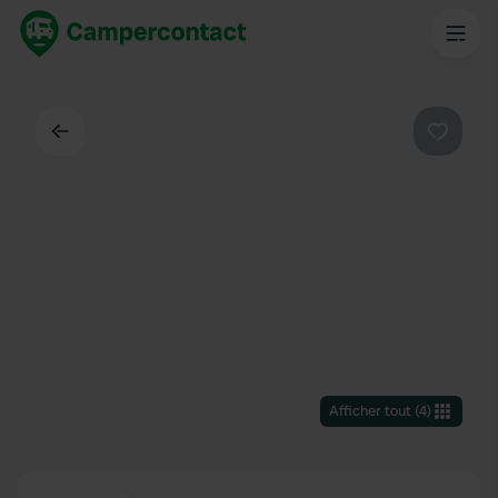
Dos
Préféré
Afficher tout
(
4
)