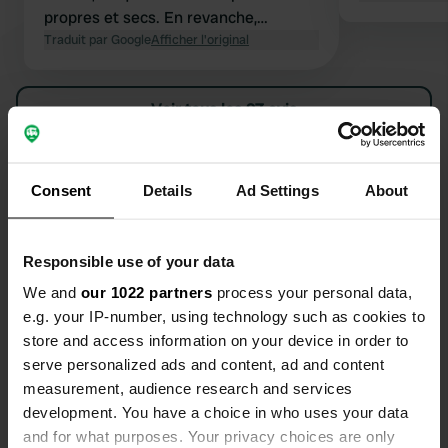
propres et secs. En revanche,
certains emplacements avec
Traduit par Google
Afficher l'original
électricité sont assez boueux, surtout
près du bord de l'eau, et certains sont
Voir tous les 97 avis
même fermés à cause de cela. La
situation devrait s'améliorer avec une
période de beau temps plus longue.
Es-tu déjà venu ici ?
Cependant, dans l'ensemble, nous
Consent
Details
Ad Settings
About
n'avons pas particulièrement
apprécié le camping. Ce n'est
toutefois que notre avis personnel.
Responsible use of your data
We and
our 1022 partners
process your personal data,
Contact
e.g. your IP-number, using technology such as cookies to
store and access information on your device in order to
serve personalized ads and content, ad and content
Emplacement
measurement, audience research and services
Quai des Tourettes
Copie
development. You have a choice in who uses your data
66420, Le Barcarès, France
and for what purposes. Your privacy choices are only