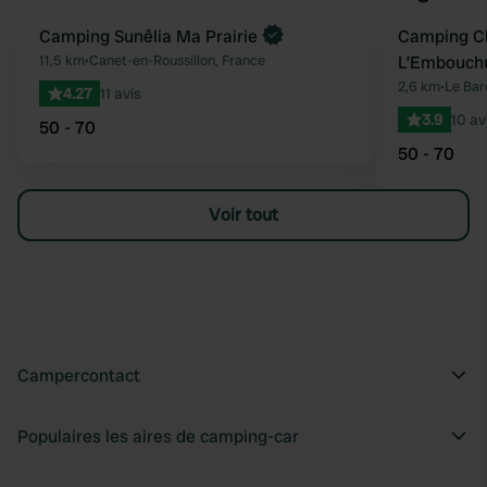
Reserve maintenant
Camping Sunêlia Ma Prairie
Camping Cl
Préféré
11,5 km
•
Canet-en-Roussillon, France
L’Embouch
2,6 km
•
Le Bar
4.27
11 avis
3.9
10 av
50 - 70
50 - 70
Voir tout
Campercontact
Populaires les aires de camping-car