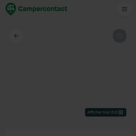
Dos
Préféré
Afficher tout
(
52
)