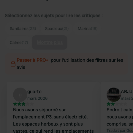
Sélectionnez les sujets pour lire les critiques :
Sanitaires
(23)
Spacieux
(21)
Marina
(18)
Montre plus
Calme
(17)
Passer à PRO+
pour l'utilisation des filtres sur les
avis
guarto
ABJJ
g
mars 2026
mars 
Nous avons séjourné sur
Endroit calm
l'emplacement P3, sans électricité.
nous avons p
Les espaces herbeux y sont plus
comprise, s
vastes, ce qui rend les emplacements
Traduit par Go