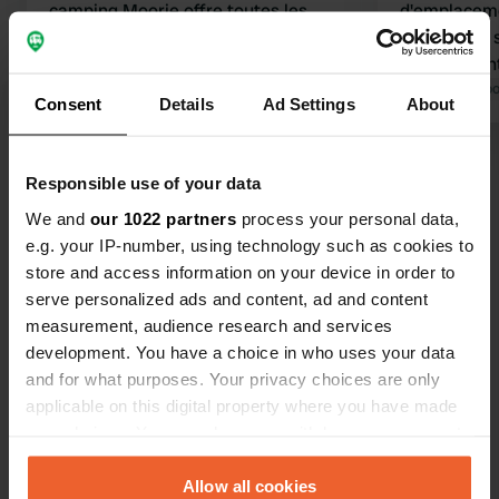
camping Moorie offre toutes les
d'emplaceme
commodités et constitue un excellent
minuit. Les 
point de départ pour visiter la
relativemen
presqu'île de Noirmoutier. Bien sûr,
Traduit par Google
Afficher l'original
sommes rest
Traduit par Go
Consent
Details
Ad Settings
About
vous pouvez traverser le pont, mais
avons beauc
vous pouvez aussi emprunter la route
jour Campin
Voir tous les 10 avis
submergée à marée basse, sur
avec électri
Responsible use of your data
laquelle vous pouvez ensuite circuler
We and
our 1022 partners
process your personal data,
à vélo ou en voiture. Depuis le
Es-tu déjà venu ici ?
e.g. your IP-number, using technology such as cookies to
camping, une magnifique plage est
store and access information on your device in order to
accessible à pied en environ 300
serve personalized ads and content, ad and content
mètres.
measurement, audience research and services
development. You have a choice in who uses your data
and for what purposes. Your privacy choices are only
Contact
applicable on this digital property where you have made
your choices. You can change or withdraw your consent
Emplacement
any time from the Cookie Declaration or by clicking on
Le Grand Corseau
the Privacy trigger icon.
Allow all cookies
Copie