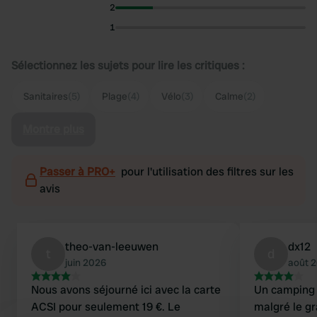
2
1
Sélectionnez les sujets pour lire les critiques :
Sanitaires
(5)
Plage
(4)
Vélo
(3)
Calme
(2)
Montre plus
Passer à PRO+
pour l'utilisation des filtres sur les
avis
theo-van-leeuwen
dx12
t
d
juin 2026
août 
Nous avons séjourné ici avec la carte
Un camping 
ACSI pour seulement 19 €. Le
malgré le g