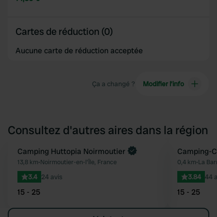
Cartes de réduction (0)
Aucune carte de réduction acceptée
Ça a changé ?
Modifier l’info
Consultez d'autres aires dans la région
Reserve maintenant
Camping Huttopia Noirmoutier
Camping-Ca
Préféré
13,8 km
•
Noirmoutier-en-l'Île, France
0,4 km
•
La Bar
3.4
24 avis
3.84
44 a
15 - 25
15 - 25