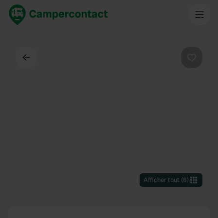
Dos
Préféré
Afficher tout
(
6
)