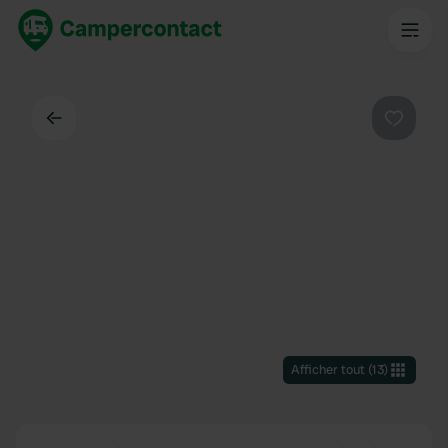
Dos
Préféré
Afficher tout
(
13
)