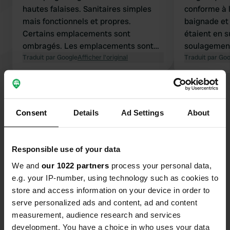
hautes falaises. Sanitaires simples
conforme à l
mais fonctionnels et propres.
baignade et 
Certains emplacements sont
étaient en 
ombragés. Les emplacements sont
soulagement
spacieux. Les lundis, mercredis et
Traduit par Google
Afficher l'original
Traduit par Go
vendredis 19, des légumes, du
fromage et de l'huile sont en vente.
Voir tous les 22 avis
Du pain est disponible au restaurant
(je ne l'ai pas testé). Le camping est
Consent
Details
Ad Settings
About
situé assez haut par rapport à la
Es-tu déjà venu ici ?
plage ; il est donc conseillé d'avoir le
pied sûr. La mer est déconseillée aux
Responsible use of your data
jeunes enfants. Des transats avec
We and
our 1022 partners
process your personal data,
parasols sont disponibles à la
e.g. your IP-number, using technology such as cookies to
location.
store and access information on your device in order to
Contact
serve personalized ads and content, ad and content
measurement, audience research and services
development. You have a choice in who uses your data
Emplacement