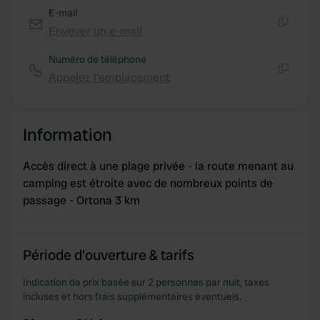
may combine it with other information that you’ve
E-mail
provided to them or that they’ve collected from your use
Envoyer un e-mail
Copie
of their services.
Numéro de téléphone
Appelez l'emplacement
Copie
Information
Accès direct à une plage privée - la route menant au
camping est étroite avec de nombreux points de
passage - Ortona 3 km
Période d'ouverture & tarifs
Indication de prix basée sur 2 personnes par nuit, taxes
incluses et hors frais supplémentaires éventuels.