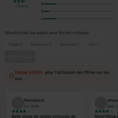
3
22 avis
2
1
Sélectionnez les sujets pour lire les critiques :
Plage
(8)
Sanitaires
(6)
Baignade
(5)
Vue
(5)
Montre plus
Passer à PRO+
pour l'utilisation des filtres sur les
avis
Romabach
smau
juil. 2026
sept. 
Belle plage de galets entourée de
Magnifique 