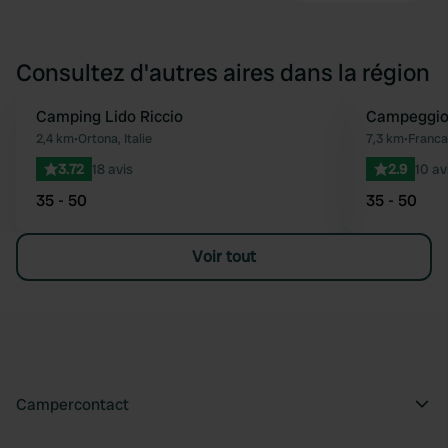
Consultez d'autres aires dans la région
Camping Lido Riccio
Campeggio
Préféré
2,4 km
•
Ortona, Italie
7,3 km
•
Francav
3.72
18 avis
2.9
10 av
35 - 50
35 - 50
Voir tout
Campercontact