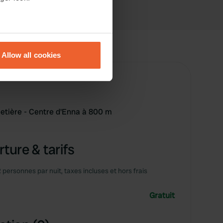
eral meters
Allow all cookies
ails section
.
se our traffic. We also share
ers who may combine it with
 services.
imetière - Centre d'Enna à 800 m
ture & tarifs
2 personnes par nuit, taxes incluses et hors frais
Gratuit