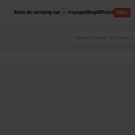
Aires de camping-car
Voyages
Blog
Giftcard
PRO+
leures aires de camping-car
Belgique
Slovénie
Autriche
Suède
e
Suisse