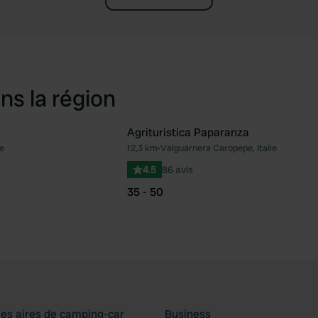
ns la région
Agrituristica Paparanza
ie
12,3 km
•
Valguarnera Caropepe, Italie
Préféré
Pré
4.5
86 avis
35 - 50
les aires de camping-car
Business