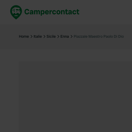
Réservez maintenant
Les meil
France
France
Home
Italie
Sicile
Enna
Piazzale Maestro Paolo Di Dio
Italie
Italie
Espagne
Espagne
Allemagne
Allemagn
Voir tout...
Pays-Bas