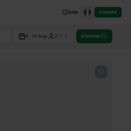
Aide
Connecter
Norvège
8 - 10 Aug
·
2
Chercher
Portugal
Danemark
Croatie
Voir tout...
Préféré