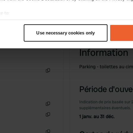
e to:
t your geographical location which can be accurate to within sev
tively scanning it for specific characteristics (fingerprinting)
Use necessary cookies only
 personal data is processed and set your preferences in the
det
Information
e content and ads, to provide social media features and to analy
 our site with our social media, advertising and analytics partn
 provided to them or that they’ve collected from your use of their
Parking - toilettes au c
Copie
Période d'ouver
Indication de prix basée sur 
supplémentaires éventuels.
Copie
1 janv. au 31 déc.
Copie