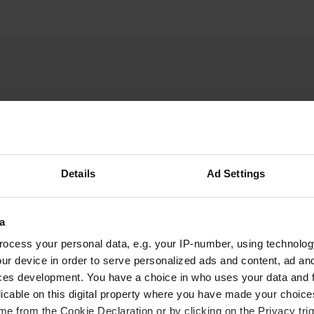
Details
Ad Settings
A
ne nuit paisible. L'accès
Vous êtes dé
s ; il n'est pas
a
rouvent à gauche, à l'entrée
ocess your personal data, e.g. your IP-number, using technolog
astique.
ur device in order to serve personalized ads and content, ad a
ces development. You have a choice in who uses your data and 
licable on this digital property where you have made your choic
e from the Cookie Declaration or by clicking on the Privacy trig