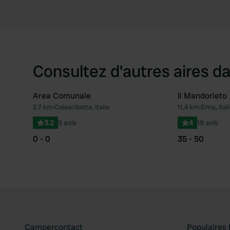
Consultez d'autres aires da
Area Comunale
Il Mandorleto
2,7 km
•
Calascibetta, Italie
11,4 km
•
Enna, Ital
Préféré
3.2
5 avis
4
19 avis
0 - 0
35 - 50
Campercontact
Populaires 