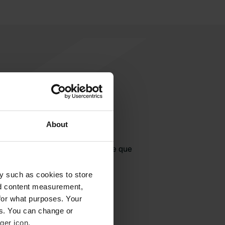
About
jouter un avis
jà venu ici ? Dites aux autres ce que
vous en pensez.
y such as cookies to store
nd content measurement,
for what purposes. Your
es. You can change or
ger icon.