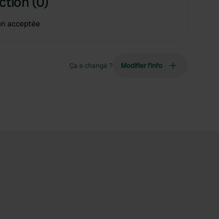
ction (0)
on acceptée
Ça a changé ?
Modifier l’info