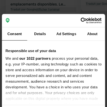
emplacements disponibles. Le
Traduit par Go
paiement se fait facilement par QR
Traduit par Google
Afficher l'original
code et carte bancaire. Nous avons
payé 470 SEK la nuit, toutes charges
Voir tous les 17 avis
comprises.
Consent
Details
Ad Settings
About
Es-tu déjà venu ici ?
Responsible use of your data
We and
our 1022 partners
process your personal data,
e.g. your IP-number, using technology such as cookies to
store and access information on your device in order to
Contact
serve personalized ads and content, ad and content
measurement, audience research and services
development. You have a choice in who uses your data
Emplacement
and for what purposes. Your privacy choices are only
Bergsetvegen
Copie
applicable on this digital property where you have made
6430, Bud, Norway, Norvège
your choices. You can change or withdraw your consent