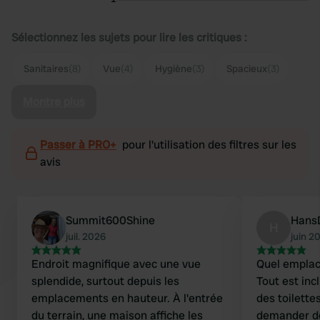
Sélectionnez les sujets pour lire les critiques :
Sanitaires
(8)
Vue
(4)
Hygiène
(3)
Spacieux
(3)
Montre plus
Passer à PRO+
pour l'utilisation des filtres sur les
avis
Summit600Shine
Hans
H
juil. 2026
juin 2
Endroit magnifique avec une vue
Quel emplac
splendide, surtout depuis les
Tout est inc
emplacements en hauteur. À l'entrée
des toilette
du terrain, une maison affiche les
demander de