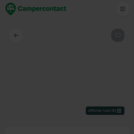
Dos
Préféré
Afficher tout
(
9
)