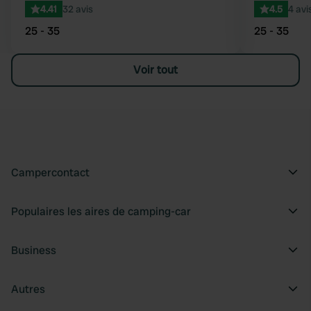
4.41
32 avis
4.5
4 avi
25 - 35
25 - 35
Voir tout
Campercontact
Populaires les aires de camping-car
Business
Autres