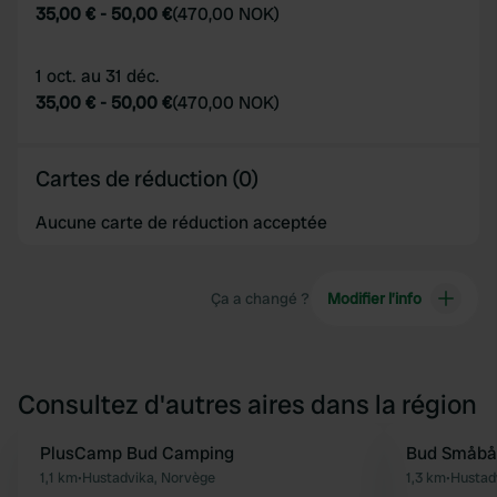
35,00 €
-
50,00 €
(
470,00 NOK
)
1 oct. au 31 déc.
35,00 €
-
50,00 €
(
470,00 NOK
)
Cartes de réduction (0)
Aucune carte de réduction acceptée
Ça a changé ?
Modifier l’info
Consultez d'autres aires dans la région
PlusCamp Bud Camping
Bud Småbå
Préféré
1,1 km
•
Hustadvika, Norvège
1,3 km
•
Hustad