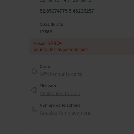
52° 51' 10" N 5° 28' 56" E
52.85274775 5.48226257
Code du site
19369
PRO+
Passer à
pour toutes les coordonnées
Carte
Afficher sur la carte
Site web
Visitez le site Web
Numéro de téléphone
Appelez l'emplacement