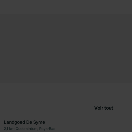
Voir tout
Landgoed De Syme
2,1 km
•
Oudemirdum, Pays-Bas
féré
Préféré