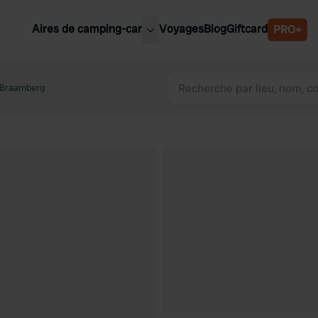
Aires de camping-car
Voyages
Blog
Giftcard
PRO+
leures aires de camping-car
Belgique
 Braamberg
Slovénie
Autriche
Suède
e
Suisse