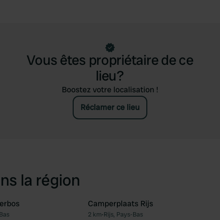
Vous êtes propriétaire de ce
lieu?
Boostez votre localisation !
Réclamer ce lieu
ns la région
terbos
Camperplaats Rijs
-Bas
2 km
•
Rijs, Pays-Bas
Préféré
Pré