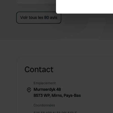
petits pains si on le souhaite. C'était un vrai
Find out more about how your
plaisir de passer un week-end au milieu des
poules, des chats et des moutons :) On
We use cookies to personalis
Voir tous les 80 avis
reviendra ! ...
information about your use of
other information that you’ve
Contact
Emplacement
Murnserdyk 48
8573 WP, Mirns, Pays-Bas
Coordonnées