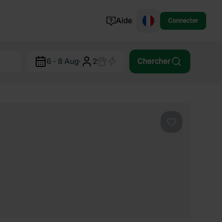
Aide
Connecter
Norvège
6 - 8 Aug
·
2
Chercher
Portugal
Danemark
Croatie
Voir tout...
Préféré