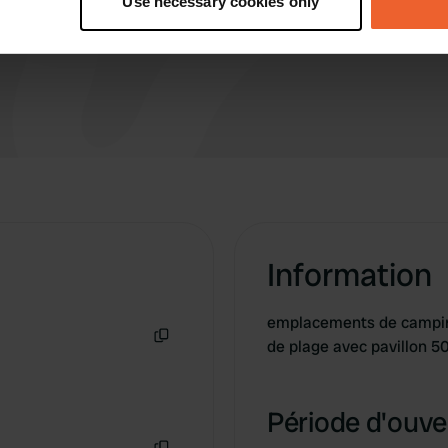
Use necessary cookies only
 personal data is processed and set your preferences in the
det
e content and ads, to provide social media features and to analy
 our site with our social media, advertising and analytics partn
 provided to them or that they’ve collected from your use of their
Information
emplacements de camping-
de plage avec pavillon 50
Copie
Période d'ouver