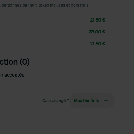
2 personnes par nuit, taxes incluses et hors frais
21,50 €
33,00 €
21,50 €
ction (0)
on acceptée
Ça a changé ?
Modifier l’info