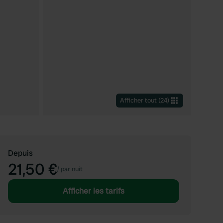
Afficher tout
(
24
)
Depuis
21,50 €
/
par nuit
Afficher les tarifs