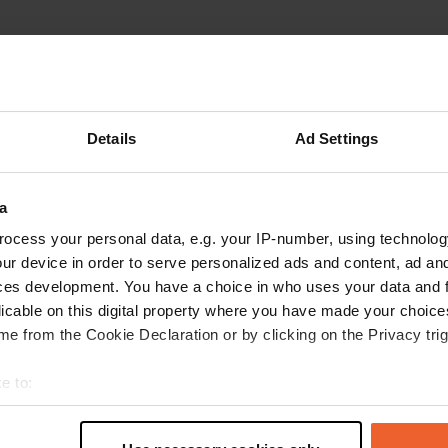
Montre plus
re
(26)
Details
Ad Settings
les avis
a
Hymer1972
H
ocess your personal data, e.g. your IP-number, using technolog
juin 2026
ur device in order to serve personalized ads and content, ad a
ces development. You have a choice in who uses your data and 
Emplacements spacieux et agréables en pleine
licable on this digital property where you have made your choic
nature. Proche de l'eau et bordé par une forêt.
e from the Cookie Declaration or by clicking on the Privacy trig
Restaurants accessibles à pied. Sanitaires
propres. Cependant, j'ai trouvé 33 € pour deux
e to:
personnes, taxe de séjour comprise, très cher
pour une nuit.
lire la suite
t your geographical location which can be accurate to within sev
Traduit par Google
Afficher l'original
tively scanning it for specific characteristics (fingerprinting)