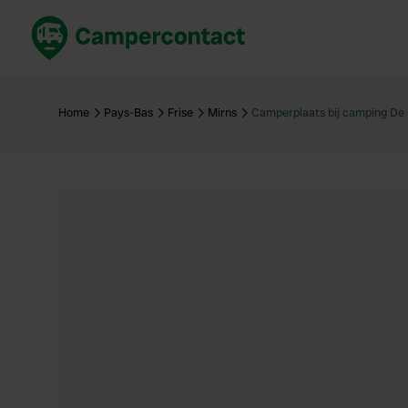
Réservez maintenant
Les meil
France
France
Home
Pays-Bas
Frise
Mirns
Camperplaats bij camping De
Italie
Italie
Espagne
Espagne
Allemagne
Allemagn
Voir tout...
Pays-Bas