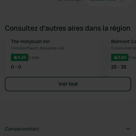
Consultez d'autres aires dans la région
The Hollybush Inn
Belmont C
Préféré
1 km
•
Northwich, Royaume-Uni
5,4 km
•
Antrob
4.25
2 avis
3.64
11 a
0 - 0
25 - 35
Voir tout
Campercontact