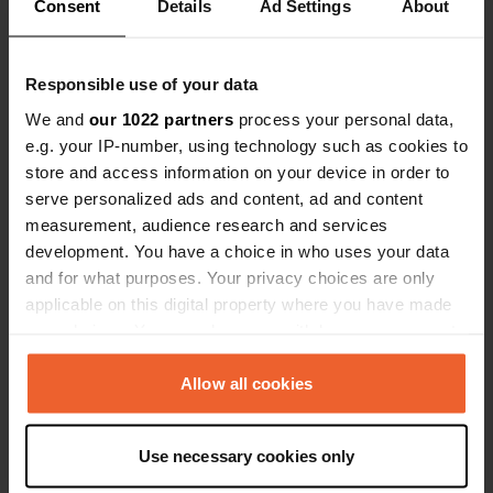
près de l'ent
Consent
Details
Ad Settings
About
avec le sur
car (7,40 m)
Es-tu déjà venu ici ?
s'intégrant 
Responsible use of your data
place de par
We and
our 1022 partners
process your personal data,
e.g. your IP-number, using technology such as cookies to
store and access information on your device in order to
serve personalized ads and content, ad and content
Contact
measurement, audience research and services
development. You have a choice in who uses your data
and for what purposes. Your privacy choices are only
Emplacement
applicable on this digital property where you have made
Warrington Road
Copie
your choices. You can change or withdraw your consent
Northwich, Royaume-Uni
any time from the Cookie Declaration or by clicking on
Coordonnées
the Privacy trigger icon.
Allow all cookies
53° 16' 52" N 2° 35' 59" W
If you allow, we would also like to:
Copie
53.281 -2.59971
Use necessary cookies only
Collect information about your geographical location
Copie
which can be accurate to within several meters