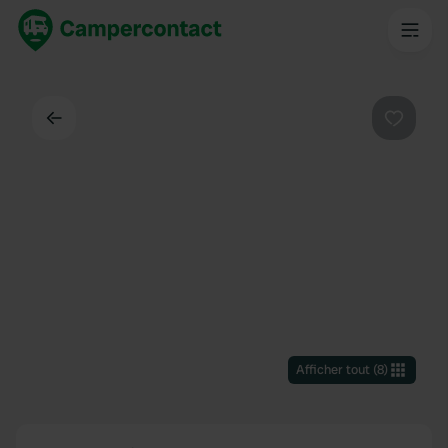
Dos
Préféré
Afficher tout
(
8
)