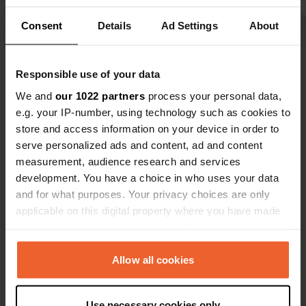
détour, même si cela implique de faire
aussi. A env
Consent
Details
Ad Settings
About
un petit détour depuis la ville sans
Montayral. ç
Voir tous les 7 avis
âme de Fumel jusqu'à Saint-Georges.
nouveau là 
avons séjou
Responsible use of your data
nuits. Puis 
Es-tu déjà venu ici ?
loin.
We and
our 1022 partners
process your personal data,
e.g. your IP-number, using technology such as cookies to
store and access information on your device in order to
serve personalized ads and content, ad and content
measurement, audience research and services
development. You have a choice in who uses your data
Contact
and for what purposes. Your privacy choices are only
applicable on this digital property where you have made
Emplacement
your choices. You can change or withdraw your consent
Avenue des Saint Georges de France 14
Copie
any time from the Cookie Declaration or by clicking on
47370, Saint-Georges, France
the Privacy trigger icon.
Allow all cookies
Coordonnées
If you allow, we would also like to:
44° 26' 29" N 0° 56' 15" E
Use necessary cookies only