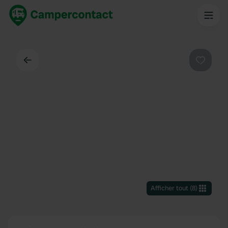
Dos
Préféré
Afficher tout
(
8
)