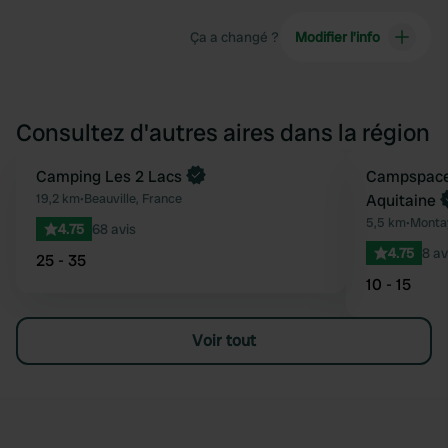
Ça a changé ?
Modifier l’info
Consultez d'autres aires dans la région
Camping Les 2 Lacs
Reserve mainten
Campspace 
Préféré
19,2 km
•
Beauville, France
Aquitaine
5,5 km
•
Montay
4.75
68 avis
4.75
8 av
25 - 35
10 - 15
Voir tout