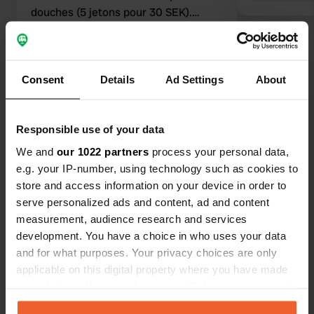
douches (5 jetons pour 30 SEK).
Convient pour une nuit.
Traduit par Google
Afficher l'original
Voir tous les 12 avis
Consent
Details
Ad Settings
About
Es-tu déjà venu ici ?
Responsible use of your data
We and
our 1022 partners
process your personal data,
e.g. your IP-number, using technology such as cookies to
store and access information on your device in order to
serve personalized ads and content, ad and content
measurement, audience research and services
Contact
development. You have a choice in who uses your data
and for what purposes. Your privacy choices are only
Emplacement
applicable on this digital property where you have made
Enerumsvägen 260
Copie
your choices. You can change or withdraw your consent
387 75, Borgholms kommun, Suède
any time from the Cookie Declaration or by clicking on