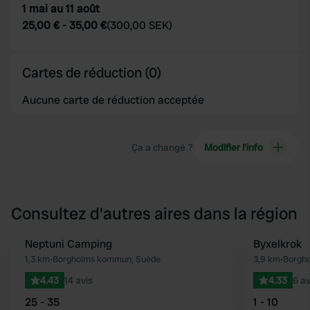
1 mai au 11 août
25,00 €
-
35,00 €
(
300,00 SEK
)
Cartes de réduction (0)
Aucune carte de réduction acceptée
Ça a changé ?
Modifier l’info
Consultez d'autres aires dans la région
Neptuni Camping
Byxelkrok
Préféré
1,3 km
•
Borgholms kommun, Suède
3,9 km
•
Borgh
4.43
14 avis
4.33
6 av
25 - 35
1 - 10