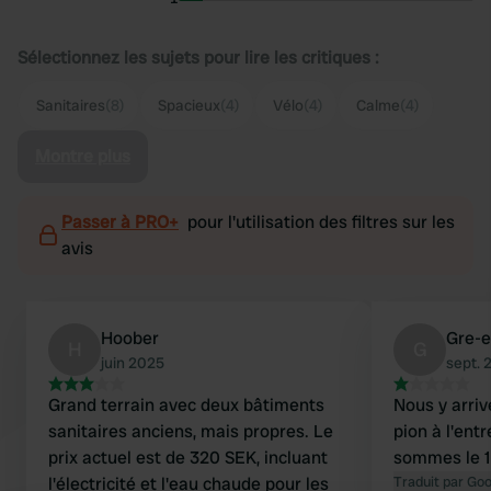
Sélectionnez les sujets pour lire les critiques :
Sanitaires
(8)
Spacieux
(4)
Vélo
(4)
Calme
(4)
Montre plus
Passer à PRO+
pour l'utilisation des filtres sur les
avis
Hoober
Gre-e
H
G
juin 2025
sept. 
Grand terrain avec deux bâtiments
Nous y arriv
sanitaires anciens, mais propres. Le
pion à l'ent
prix actuel est de 320 SEK, incluant
sommes le 1
l'électricité et l'eau chaude pour les
Traduit par Go