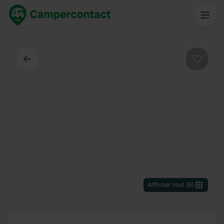
Dos
Préféré
Afficher tout
(
6
)