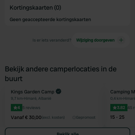
Kortingskaarten (0)
Geen geaccepteerde kortingskaarten
Is er iets veranderd?
Wijziging doorgeven
Bekijk andere camperlocaties in de
buurt
Boek direct
Kings Garden Camp
Camping M
Favoriet
9,7 km
•
Himarë, Albanië
0,4 km
•
Himarë
4
5 reviews
3.82
45 
15 - 25
Vanaf € 30,00
(excl. kosten)
Gepromoot
Bekijk alle