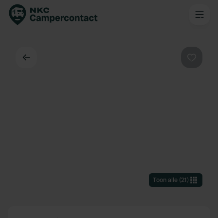
Terug
Favorie
Toon alle
(
21
)