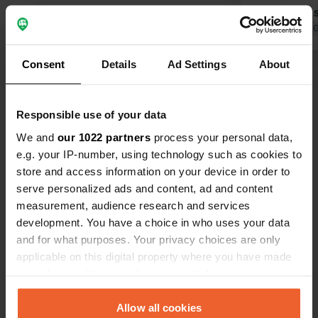
regelmatig
eigenaar sp
Vertaald door 
is erg vriend
restaurant e
Consent
Details
Ad Settings
About
Bekijk alle 71 reviews
strandstoele
kwaliteitve
Responsible use of your data
Ben jij hier geweest?
We and
our 1022 partners
process your personal data,
e.g. your IP-number, using technology such as cookies to
store and access information on your device in order to
serve personalized ads and content, ad and content
measurement, audience research and services
development. You have a choice in who uses your data
Contact
and for what purposes. Your privacy choices are only
applicable on this digital property where you have made
Locatie
your choices. You can change or withdraw your consent
sh8 livadh-himarë
Kopiëren
any time from the Cookie Declaration or by clicking on
9425, Himarë, Albanië
the Privacy trigger icon.
Allow all cookies