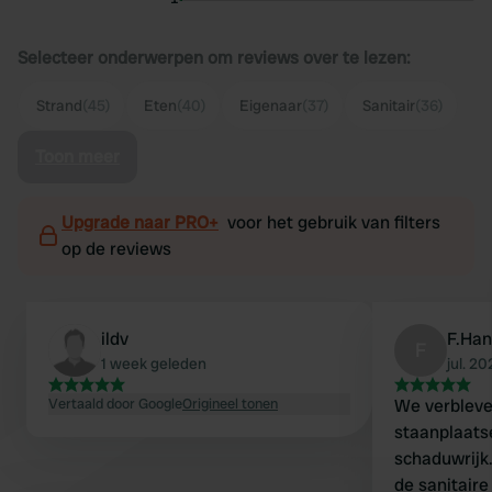
Selecteer onderwerpen om reviews over te lezen:
Strand
(45)
Eten
(40)
Eigenaar
(37)
Sanitair
(36)
Toon meer
Upgrade naar PRO+
voor het gebruik van filters
op de reviews
ildv
F.Ha
F
1 week geleden
jul. 2
Vertaald door Google
Origineel tonen
We verbleve
staanplaats
schaduwrijk
de sanitair