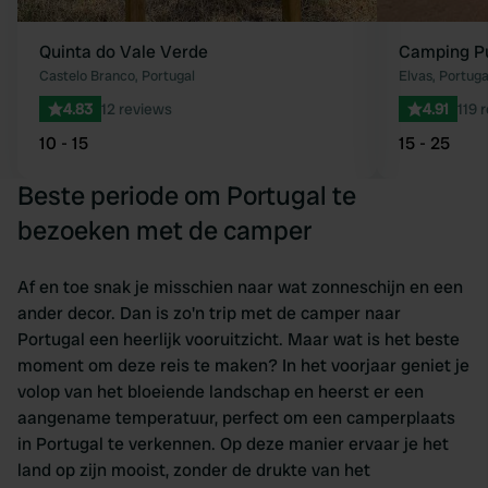
Quinta do Vale Verde
Camping Pu
Castelo Branco, Portugal
Elvas, Portuga
4.83
12 reviews
4.91
119 
10 - 15
15 - 25
Beste periode om Portugal te
bezoeken met de camper
Af en toe snak je misschien naar wat zonneschijn en een
ander decor. Dan is zo'n trip met de camper naar
Portugal een heerlijk vooruitzicht. Maar wat is het beste
moment om deze reis te maken? In het voorjaar geniet je
volop van het bloeiende landschap en heerst er een
aangename temperatuur, perfect om een camperplaats
in Portugal te verkennen. Op deze manier ervaar je het
land op zijn mooist, zonder de drukte van het