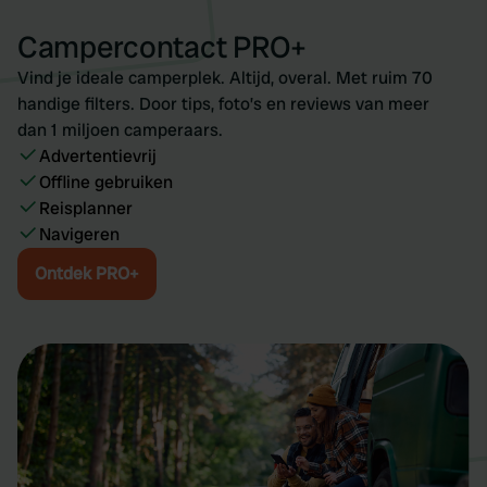
our social media, advertising and analytics partners who
Campercontact PRO+
may combine it with other information that you’ve
provided to them or that they’ve collected from your use
Vind je ideale camperplek. Altijd, overal. Met ruim 70
of their services.
handige filters. Door tips, foto’s en reviews van meer
dan 1 miljoen camperaars.
Advertentievrij
Offline gebruiken
Reisplanner
Navigeren
Ontdek PRO+