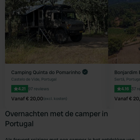
Camping Quinta do Pomarinho
Bonjardim 
Castelo de Vide, Portugal
Sertã, Portuga
4.21
97 reviews
4.16
37 r
Vanaf € 20,00
Vanaf € 20
(excl. kosten)
Overnachten met de camper in
Portugal
Als fervent reiziger met een camper is het ontdekken van