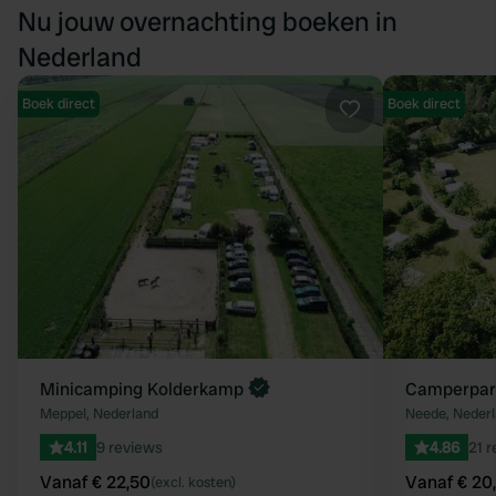
Nu jouw overnachting boeken in
Nederland
Boek direct
Boek direct
Favoriet
Minicamping Kolderkamp
Camperpark
Meppel, Nederland
Neede, Neder
4.11
9 reviews
4.86
21 
Vanaf € 22,50
Vanaf € 20
(excl. kosten)