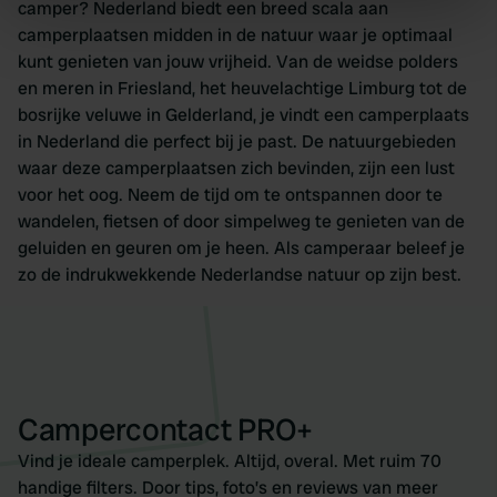
camper? Nederland biedt een breed scala aan
specific characteristics (fingerprinting)
camperplaatsen midden in de natuur waar je optimaal
Find out more about how your personal data is processed
kunt genieten van jouw vrijheid. Van de weidse polders
and set your preferences in the
details section
.
en meren in Friesland, het heuvelachtige Limburg tot de
bosrijke veluwe in Gelderland, je vindt een camperplaats
We use cookies to personalise content and ads, to
in Nederland die perfect bij je past. De natuurgebieden
provide social media features and to analyse our traffic.
waar deze camperplaatsen zich bevinden, zijn een lust
We also share information about your use of our site with
voor het oog. Neem de tijd om te ontspannen door te
our social media, advertising and analytics partners who
wandelen, fietsen of door simpelweg te genieten van de
may combine it with other information that you’ve
geluiden en geuren om je heen. Als camperaar beleef je
provided to them or that they’ve collected from your use
zo de indrukwekkende Nederlandse natuur op zijn best.
of their services.
Campercontact PRO+
Vind je ideale camperplek. Altijd, overal. Met ruim 70
handige filters. Door tips, foto’s en reviews van meer