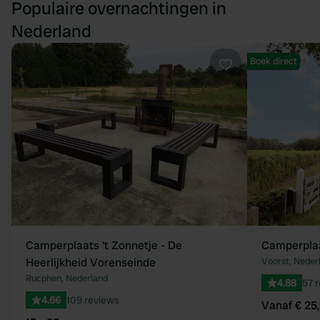
Populaire overnachtingen in
Nederland
Boek direct
Favoriet
Camperplaats 't Zonnetje - De
Camperplaa
Heerlijkheid Vorenseinde
Voorst, Neder
Rucphen, Nederland
4.88
57 
4.66
109 reviews
Vanaf € 25