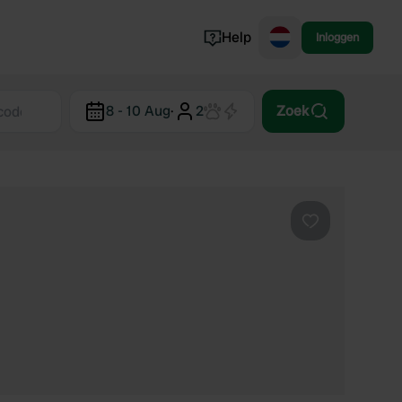
Help
Inloggen
Noorwegen
8 - 10 Aug
·
2
Zoek
Portugal
Denemarken
Slovenië
Bekijk alle...
Favoriet