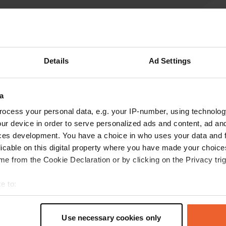
Laat een review achter
Details
Ad Settings
Ben jij hier geweest? Vertel andere camperaars wat
je ervan vond.
a
ocess your personal data, e.g. your IP-number, using technolog
ur device in order to serve personalized ads and content, ad a
ces development. You have a choice in who uses your data and 
licable on this digital property where you have made your choic
e from the Cookie Declaration or by clicking on the Privacy trig
e to:
t your geographical location which can be accurate to within sev
Informatie
tively scanning it for specific characteristics (fingerprinting)
Use necessary cookies only
 personal data is processed and set your preferences in the
det