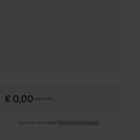
€ 0,00
/
per nacht
Is er iets veranderd?
Wijziging doorgeven