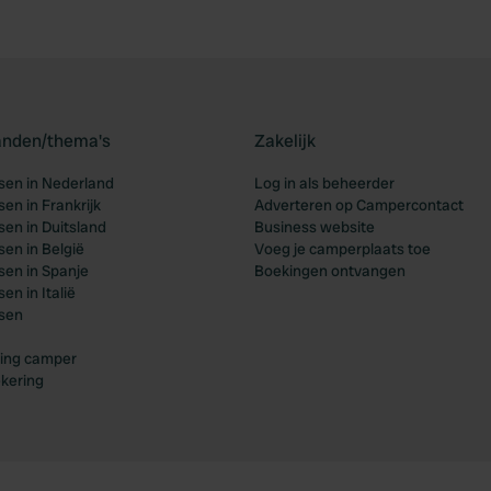
landen/thema's
Zakelijk
en in Nederland
Log in als beheerder
en in Frankrijk
Adverteren op Campercontact
en in Duitsland
Business website
en in België
Voeg je camperplaats toe
en in Spanje
Boekingen ontvangen
n in Italië
sen
ing camper
kering