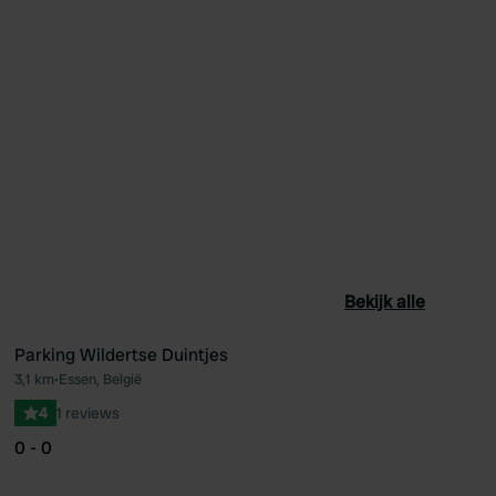
Bekijk alle
Parking Wildertse Duintjes
3,1 km
•
Essen, België
oriet
Favoriet
4
1 reviews
0 - 0