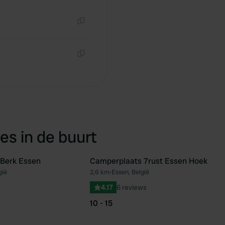
Kopiëren
Kopiëren
es in de buurt
Berk Essen
Camperplaats 7rust Essen Hoek
gië
2,6 km
•
Essen, België
Favoriet
Fav
4.17
6 reviews
10 - 15