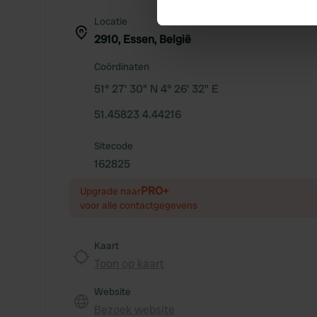
Locatie
We use cookies to personalis
2910, Essen, België
information about your use of
other information that you’ve
Coördinaten
51° 27' 30" N 4° 26' 32" E
51.45823 4.44216
Sitecode
162825
PRO+
Upgrade naar
voor alle contactgegevens
Kaart
Toon op kaart
Website
Bezoek website