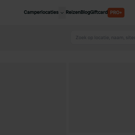
Camperlocaties
Reizen
Blog
Giftcard
PRO+
ste camperplaatsen
België
derland
Luxemburg
itsland
Oostenrijk
ankrijk
Zweden
lië
Zwitserland
anje