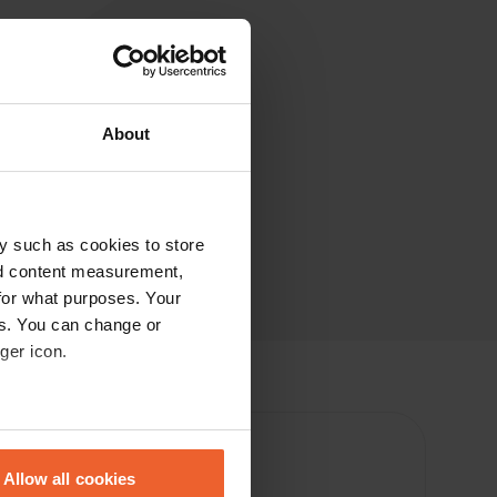
About
y such as cookies to store
nd content measurement,
for what purposes. Your
es. You can change or
ger icon.
eral meters
Allow all cookies
ails section
.