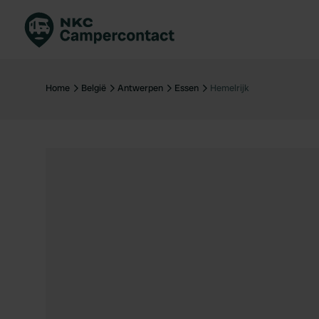
Boek direct
Be
Nederland
Ne
Home
België
Antwerpen
Essen
Hemelrijk
Duitsland
Du
Frankrijk
Fr
Italië
Ita
Veilig boeken
Sp
Bekijk alle...