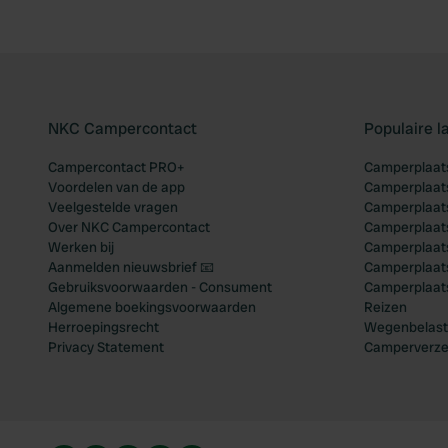
NKC Campercontact
Populaire 
Campercontact PRO+
Camperplaats
Voordelen van de app
Camperplaats
Veelgestelde vragen
Camperplaats
Over NKC Campercontact
Camperplaats
Werken bij
Camperplaats
Aanmelden nieuwsbrief 📧
Camperplaatse
Gebruiksvoorwaarden - Consument
Camperplaat
Algemene boekingsvoorwaarden
Reizen
Herroepingsrecht
Wegenbelast
Privacy Statement
Camperverze