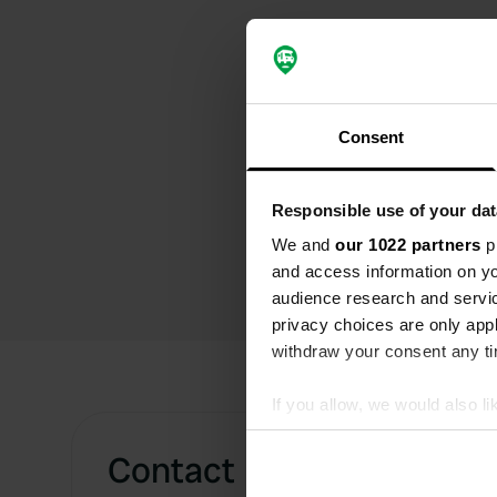
Consent
Responsible use of your dat
We and
our 1022 partners
pr
and access information on yo
audience research and servi
privacy choices are only app
withdraw your consent any tim
If you allow, we would also lik
Collect information abou
Contact
Identify your device by ac
Find out more about how your