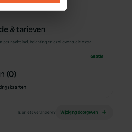
emelrijk - centrum Essen 2km
se our traffic. We also share
ers who may combine it with
e & tarieven
 services.
en per nacht incl. belasting en excl. eventuele extra
Gratis
n (0)
tingskaarten
Is er iets veranderd?
Wijziging doorgeven