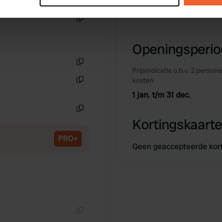
Gelegen bij sportpark H
e content and ads, to provide social media features and to analy
Kopiëren
 our site with our social media, advertising and analytics partn
Openingsperiod
 provided to them or that they’ve collected from your use of their
Prijsindicatie o.b.v. 2 person
Kopiëren
kosten
Kopiëren
1 jan. t/m 31 dec.
Kopiëren
Kortingskaarte
PRO+
Geen geaccepteerde kor
Kopiëren