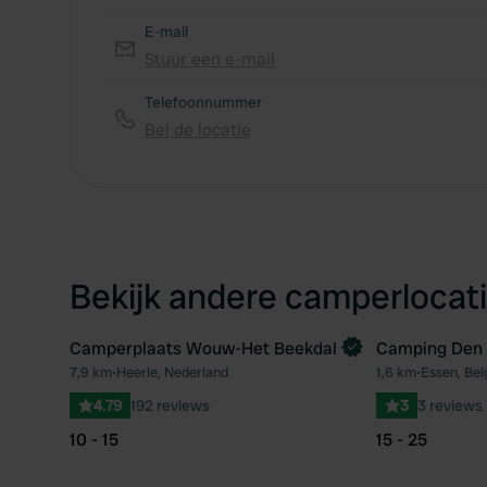
E-mail
Stuur een e-mail
Telefoonnummer
Bel de locatie
Bekijk andere camperlocati
Camperplaats Wouw-Het Beekdal
Camping Den 
7,9 km
•
Heerle, Nederland
1,6 km
•
Essen, Bel
Favoriet
4.79
192 reviews
3
3 reviews
10 - 15
15 - 25