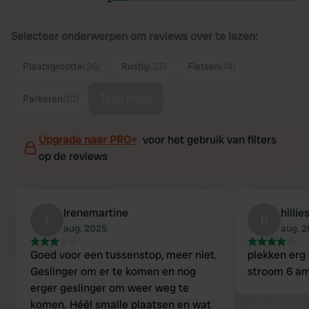
Selecteer onderwerpen om reviews over te lezen:
Plaatsgrootte
(26)
Rustig
(23)
Fietsen
(14)
Toon meer
Parkeren
(10)
Upgrade naar PRO+
voor het gebruik van filters
op de reviews
Irenemartine
hilli
I
h
aug. 2025
aug. 
Goed voor een tussenstop, meer niet.
plekken erg 
Geslinger om er te komen en nog
stroom 6 am
erger geslinger om weer weg te
komen. Héél smalle plaatsen en wat