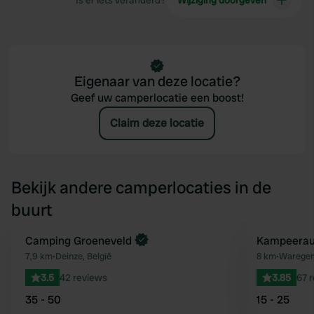
Is er iets veranderd?
Wijziging doorgeven
Eigenaar van deze locatie?
Geef uw camperlocatie een boost!
Claim deze locatie
Bekijk andere camperlocaties in de
buurt
Camping Groeneveld
Kampeeraut
Favoriet
7,9 km
•
Deinze, België
8 km
•
Waregem
3.5
42 reviews
3.85
67 
35 - 50
15 - 25