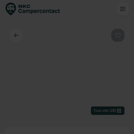
Terug
Favorie
Toon alle
(
28
)