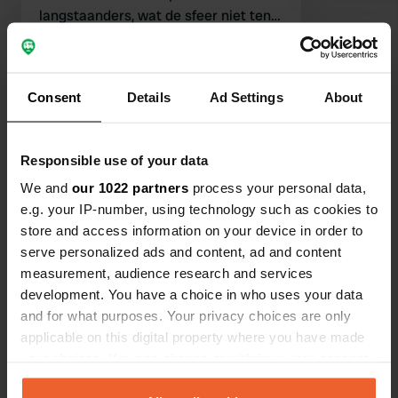
langstaanders, wat de sfeer niet ten
goede komt. In het plaatsje op
dinsdag middag niets open.
Bekijk alle 67 reviews
Consent
Details
Ad Settings
About
Ben jij hier geweest?
Responsible use of your data
We and
our 1022 partners
process your personal data,
e.g. your IP-number, using technology such as cookies to
store and access information on your device in order to
serve personalized ads and content, ad and content
Contact
measurement, audience research and services
development. You have a choice in who uses your data
Locatie
and for what purposes. Your privacy choices are only
Leihoekstraat 7
Kopiëren
applicable on this digital property where you have made
9870, Machelen, België
your choices. You can change or withdraw your consent
any time from the Cookie Declaration or by clicking on
Coördinaten