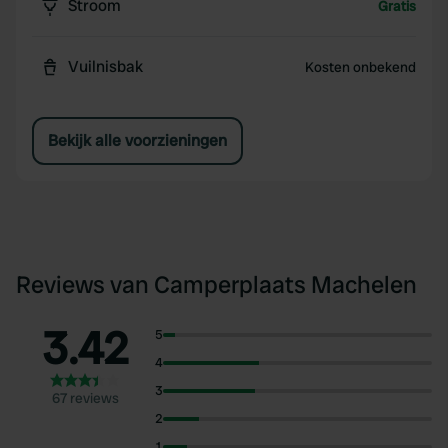
Stroom
Gratis
Vuilnisbak
Kosten onbekend
Bekijk alle voorzieningen
Reviews van Camperplaats Machelen
3.42
5
4
3
67 reviews
2
1