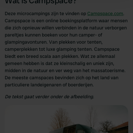
Wat is Campspace?
and set your preferences in the
details section
.
Deze microcampings zijn te vinden op
Campspace.com
.
We use cookies to personalise content and ads, to
Campspace is een online boekingsplatform waar mensen
provide social media features and to analyse our traffic.
die zich opnieuw willen verbinden in de natuur verborgen
We also share information about your use of our site with
pareltjes kunnen boeken voor hun camper- of
our social media, advertising and analytics partners who
glampingavonturen. Van plekken voor tenten,
may combine it with other information that you’ve
camperplekken tot luxe glamping tenten. Campspace
provided to them or that they’ve collected from your use
biedt een breed scala aan plekken. Wat ze allemaal
of their services.
gemeen hebben is dat ze kleinschalig en uniek zijn,
midden in de natuur en ver weg van het massatoerisme.
De meeste camspaces bevinden zich op het land van
particuliere landeigenaren of boerderijen.
De tekst gaat verder onder de afbeelding.