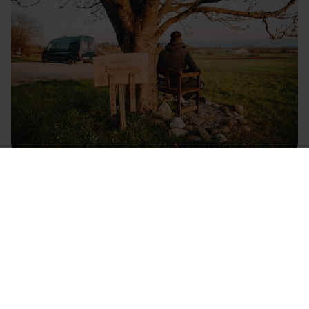
Bauernhofcamping mit Bergpanorama
Tip van de Host: Neem de tijd om het nabijgelegen
Chiemsee-meer te bezoeken. Of je nu wilt zwemmen,
varen, of gewoon genieten van het uitzicht, dit meer
heeft voor elk wat wils.
5.
Terr'A Safran
: Ontdek de
Biologische Cultuur van Saffraan