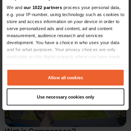
vergeleken met enorme traditionele campings, waar je je
We and
our 1022 partners
process your personal data,
kamp vlak naast je buren neerzet. Daarnaast hebben
e.g. your IP-number, using technology such as cookies to
deze lokale verhuurders de beste tips om van je verblijf
store and access information on your device in order to
in de omgeving te genieten.
serve personalized ads and content, ad and content
measurement, audience research and services
De tekst gaat verder onder de afbeelding.
development. You have a choice in who uses your data
and for what purposes. Your privacy choices are only
applicable on this digital property where you have made
your choices. You can change or withdraw your consent
any time from the Cookie Declaration or by clicking on
the Privacy trigger icon.
Allow all cookies
If you allow, we would also like to:
Use necessary cookies only
Collect information about your geographical location
which can be accurate to within several meters
Identify your device by actively scanning it for
specific characteristics (fingerprinting)
Find out more about how your personal data is processed