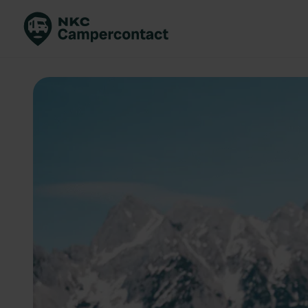
Boek direct
Be
Nederland
Ne
Duitsland
Du
Frankrijk
Fr
Italië
Ita
Veilig boeken
Sp
Bekijk alle...