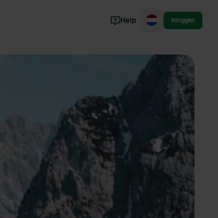
Help
Inloggen
Noorwegen
Portugal
Denemarken
Slovenië
Bekijk alle...