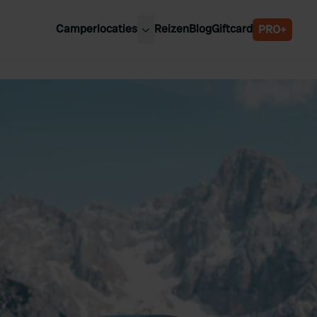
Camperlocaties
Reizen
Blog
Giftcard
PRO+
ste camperplaatsen
België
derland
Luxemburg
itsland
Oostenrijk
ankrijk
Zweden
lië
Zwitserland
anje