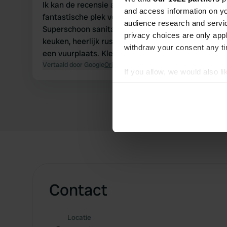
Ik kan de recensie alleen maar bevestigen: een
and access information on yo
fantastische plek voor 5(+) plaatsen.
audience research and servi
Superschoon sanitair, compleet uitgeruste
privacy choices are only app
keuken, heerlijk rustig, midden in de natuur, met
withdraw your consent any tim
een vuurplaats. Klein dorpje, één straat.
Vertaald door Google
Origineel tonen
If you allow, we would also lik
Collect information abou
Identify your device by ac
Find out more about how your
We use cookies to personalis
information about your use of
other information that you’ve
Contact
Locatie