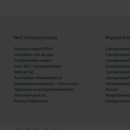
NKC Campercontact
Populaire 
Campercontact PRO+
Camperplaats
Voordelen van de app
Camperplaats
Veelgestelde vragen
Camperplaats
Over NKC Campercontact
Camperplaats
Werken bij
Camperplaats
Aanmelden nieuwsbrief 📧
Camperplaatse
Gebruiksvoorwaarden - Consument
Camperplaat
Algemene boekingsvoorwaarden
Reizen
Herroepingsrecht
Wegenbelast
Privacy Statement
Camperverze