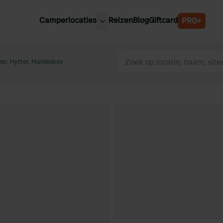
Camperlocaties
Reizen
Blog
Giftcard
PRO+
ste camperplaatsen
België
derland
er, Hytter, Hundeskov
Luxemburg
itsland
Oostenrijk
ankrijk
Zweden
lië
Zwitserland
anje