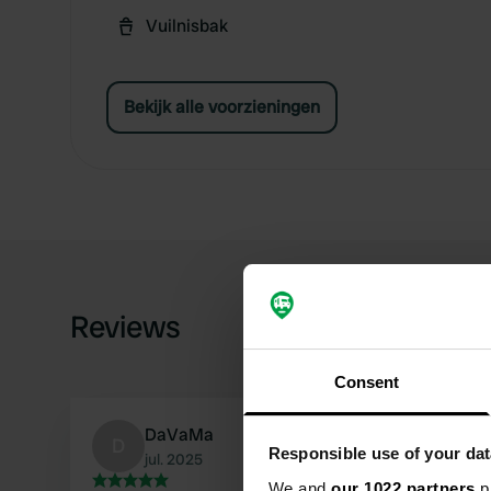
Vuilnisbak
Bekijk alle voorzieningen
Reviews
Consent
DaVaMa
D
Responsible use of your dat
jul. 2025
We and
our 1022 partners
pr