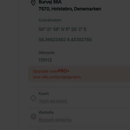
Burvej 56A
7570, Holstebro, Denemarken
Coördinaten
56° 21' 58" N 8° 26' 2" E
56.36622482 8.43382765
Sitecode
159113
PRO+
Upgrade naar
voor alle contactgegevens
Kaart
Toon op kaart
Website
Bezoek website