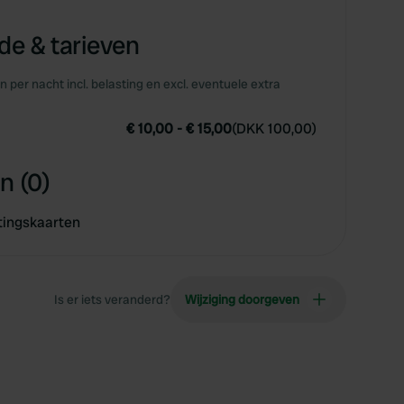
e & tarieven
en per nacht incl. belasting en excl. eventuele extra
€ 10,00
-
€ 15,00
(
DKK 100,00
)
n (0)
tingskaarten
Is er iets veranderd?
Wijziging doorgeven