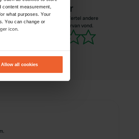
achter
nd content measurement,
for what purposes. Your
Ben jij hier geweest? Vertel andere
es. You can change or
camperaars wat je ervan vond.
ger icon.
eral meters
Allow all cookies
ails section
.
se our traffic. We also share
ers who may combine it with
 services.
m.