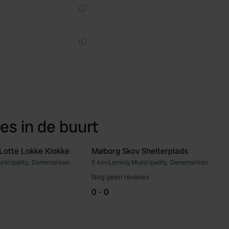
Kopiëren
Kopiëren
es in de buurt
 Lotte Lokke Klokke
Møborg Skov Shelterplads
nicipality, Denemarken
5 km
•
Lemvig Municipality, Denemarken
Favoriet
Fav
Nog geen reviews
0 - 0