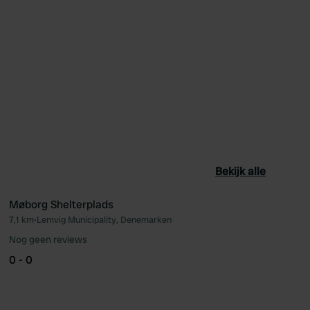
Bekijk alle
Møborg Shelterplads
7,1 km
•
Lemvig Municipality, Denemarken
oriet
Favoriet
Nog geen reviews
0 - 0