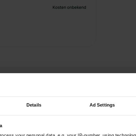
Kosten onbekend
Details
Ad Settings
bezemsteelennijlpaard
b
a
apr. 2025
ocess your personal data, e.g. your IP-number, using technolog