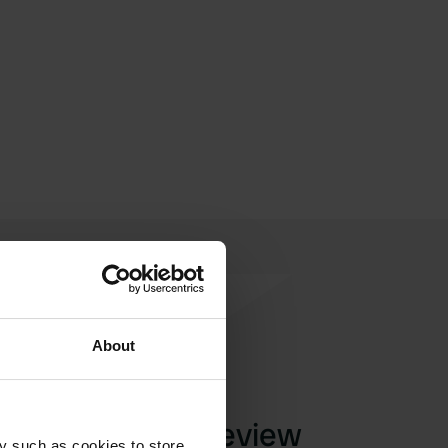
About
Laat een review
y such as cookies to store