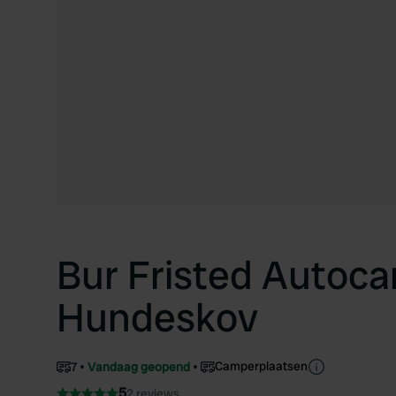
Bur Fristed Autoca
Hundeskov
Camperplaatsen
7
Vandaag geopend
5
2 reviews