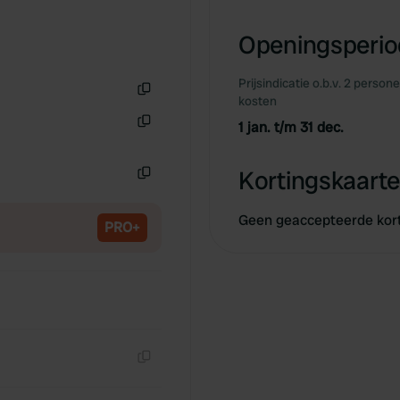
Kopiëren
Openingsperiod
Prijsindicatie o.b.v. 2 person
kosten
Kopiëren
1 jan. t/m 31 dec.
Kopiëren
Kortingskaarte
Kopiëren
Geen geaccepteerde kor
PRO+
Kopiëren