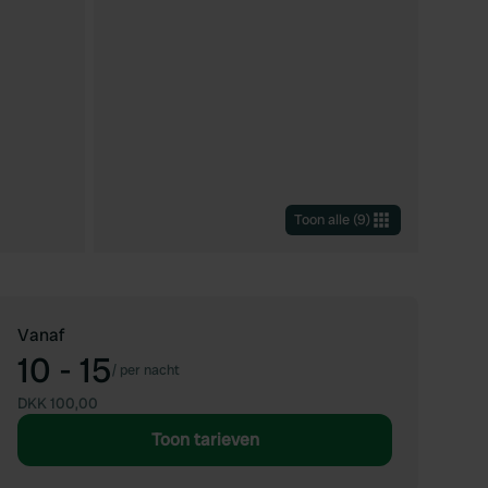
Toon alle
(
9
)
Vanaf
10 - 15
/
per nacht
DKK 100,00
Toon tarieven