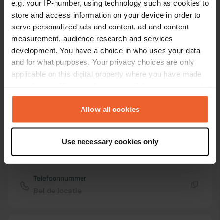
e.g. your IP-number, using technology such as cookies to
49° 15' 10" N 10° 57' 54" E
store and access information on your device in order to
Kopiëren
49.25271 10.96496
serve personalized ads and content, ad and content
Kopiëren
measurement, audience research and services
Sitecode
development. You have a choice in who uses your data
97470
Kopiëren
and for what purposes. Your privacy choices are only
applicable on this digital property where you have made
PRO+
Upgrade naar
PRO+
your choices. You can change or withdraw your consent
voor alle contactgegevens
any time from the Cookie Declaration or by clicking on
the Privacy trigger icon.
Allow all cookies
Kaart
Toon op kaart
If you allow, we would also like to:
Use necessary cookies only
Collect information about your geographical location
Website
which can be accurate to within several meters
Bezoek website
Kopiëren
Identify your device by actively scanning it for
Telefoonnummer
specific characteristics (fingerprinting)
Bel de locatie
Kopiëren
Find out more about how your personal data is processed
and set your preferences in the
details section
.