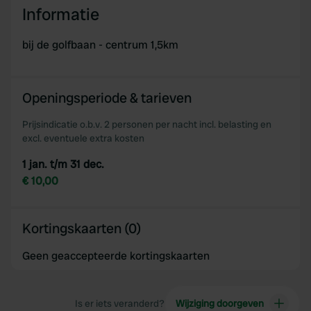
Informatie
We use cookies to personalise content and ads, to
provide social media features and to analyse our traffic.
bij de golfbaan - centrum 1,5km
We also share information about your use of our site with
our social media, advertising and analytics partners who
may combine it with other information that you’ve
Openingsperiode & tarieven
provided to them or that they’ve collected from your use
of their services.
Prijsindicatie o.b.v. 2 personen per nacht incl. belasting en
excl. eventuele extra kosten
1 jan. t/m 31 dec.
€ 10,00
Kortingskaarten (0)
Geen geaccepteerde kortingskaarten
Is er iets veranderd?
Wijziging doorgeven