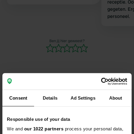
receptie. Oo
gegeten. Erg
personeel.
Ben jij hier geweest?
Contact
Consent
Details
Ad Settings
About
Locatie
Am Golfplatz 19
Kopiëren
91183, Abenberg, Duitsland
Responsible use of your data
Coördinaten
We and
our 1022 partners
process your personal data,