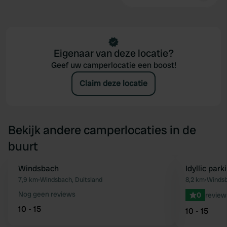
Eigenaar van deze locatie?
Geef uw camperlocatie een boost!
Claim deze locatie
Bekijk andere camperlocaties in de
buurt
Windsbach
Boek direct
Idyllic par
Favoriet
7,9 km
•
Windsbach, Duitsland
8,2 km
•
Windsb
Nog geen reviews
0
review
10 - 15
10 - 15