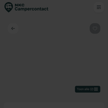
Terug
Favorie
Toon alle
(
2
)