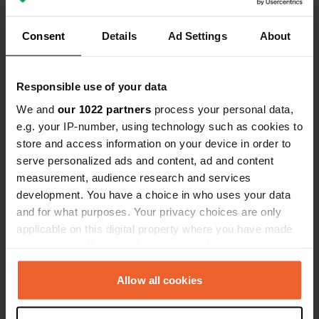
ook langs restaurantjes waar je
geen idee h
eveneens eten helaas geen douche in
worden.
Ben jij hier geweest?
Consent
Details
Ad Settings
About
de buurt je kunt ook niet je vuilwater
of chemisch toilet legen
Responsible use of your data
We and
our 1022 partners
process your personal data,
e.g. your IP-number, using technology such as cookies to
Contact
store and access information on your device in order to
serve personalized ads and content, ad and content
measurement, audience research and services
Locatie
development. You have a choice in who uses your data
Schleusenweg
Kopiëren
and for what purposes. Your privacy choices are only
97250, Erlabrunn, Duitsland
applicable on this digital property where you have made
Coördinaten
your choices. You can change or withdraw your consent
49° 51' 17" N 9° 51' 7" E
any time from the Cookie Declaration or by clicking on
Kopiëren
the Privacy trigger icon.
Allow all cookies
49.85471 9.85185
Kopiëren
If you allow, we would also like to: