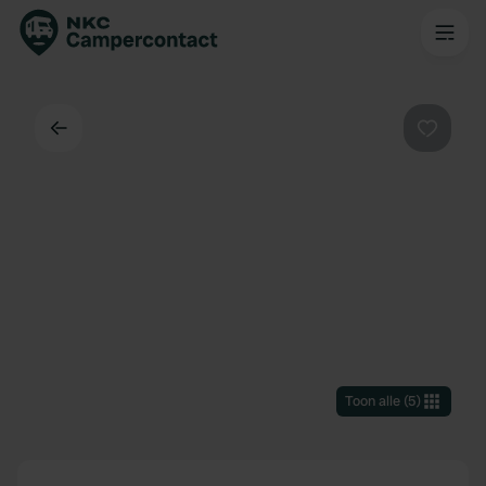
Terug
Favorie
Toon alle
(
5
)