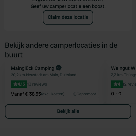
Geef uw camperlocatie een boost!
Claim deze locatie
Bekijk andere camperlocaties in de
buurt
Boek direct
Mainglück Camping
Weingut Wil
Favoriet
20,2 km
•
Neustadt am Main, Duitsland
3,3 km
•
Thünge
4.15
13 reviews
4
12 rev
0 - 0
Vanaf € 38,55
(excl. kosten)
Gepromoot
Bekijk alle