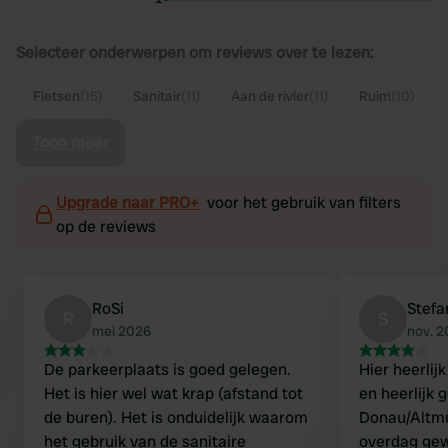
Selecteer onderwerpen om reviews over te lezen:
Fietsen
(15)
Sanitair
(11)
Aan de rivier
(11)
Ruim
(10)
Toon meer
Upgrade naar PRO+
voor het gebruik van filters
op de reviews
RoSi
Stefa
R
S
mei 2026
nov. 
De parkeerplaats is goed gelegen.
Hier heerlij
Het is hier wel wat krap (afstand tot
en heerlijk 
de buren). Het is onduidelijk waarom
Donau/Altmu
het gebruik van de sanitaire
overdag ge