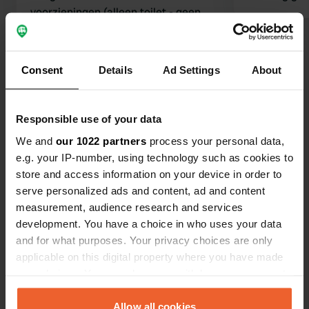
voorzieningen (alleen toilet - geen
douche) aan een tijdslimiet gebonden
Vertaald door Google
Origineel tonen
is.
Consent
Details
Ad Settings
About
Bekijk alle 54 reviews
Ben jij hier geweest?
Responsible use of your data
We and
our 1022 partners
process your personal data,
e.g. your IP-number, using technology such as cookies to
store and access information on your device in order to
serve personalized ads and content, ad and content
measurement, audience research and services
Contact
development. You have a choice in who uses your data
and for what purposes. Your privacy choices are only
Locatie
applicable on this digital property where you have made
An der Altmühl
your choices. You can change or withdraw your consent
Kopiëren
93339, Riedenburg, Duitsland
any time from the Cookie Declaration or by clicking on
the Privacy trigger icon.
Allow all cookies