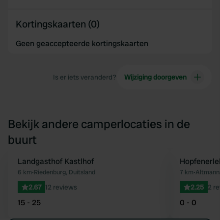
Kortingskaarten (0)
Geen geaccepteerde kortingskaarten
Is er iets veranderd?
Wijziging doorgeven
Bekijk andere camperlocaties in de
buurt
Landgasthof Kastlhof
Hopfenerle
Favoriet
6 km
•
Riedenburg, Duitsland
7 km
•
Altmanns
2.67
12 reviews
2.25
2 r
15 - 25
0 - 0