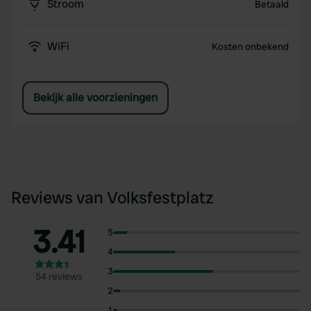
Stroom
Betaald
WiFi
Kosten onbekend
Bekijk alle voorzieningen
Reviews van Volksfestplatz
3.41
5
4
3
54 reviews
2
1