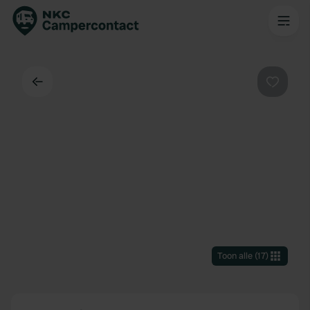
Terug
Favorie
Toon alle
(
17
)