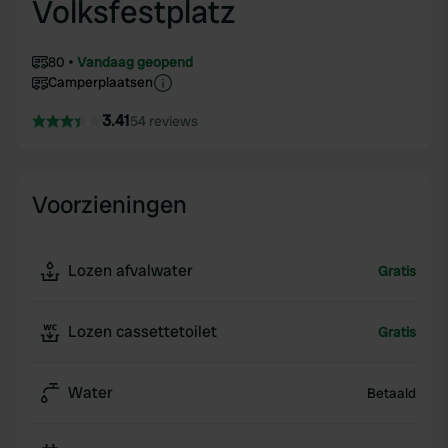
Volksfestplatz
80
Vandaag geopend
Camperplaatsen
3.41
54 reviews
Voorzieningen
Lozen afvalwater
Gratis
Lozen cassettetoilet
Gratis
Water
Betaald