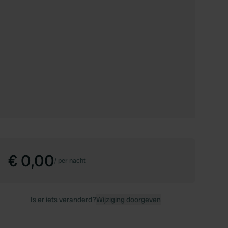
€ 0,00
/
per nacht
Is er iets veranderd?
Wijziging doorgeven