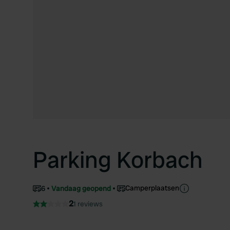
Parking Korbach
Camperplaatsen
6
Vandaag geopend
2
1 reviews