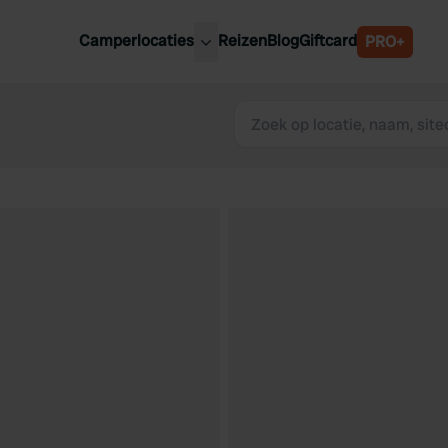
Camperlocaties
Reizen
Blog
Giftcard
PRO+
ste camperplaatsen
België
derland
Luxemburg
itsland
Oostenrijk
ankrijk
Zweden
lië
Zwitserland
anje