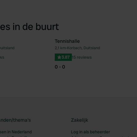
es in de buurt
Tennishalle
uitsland
2,1 km
•
Korbach, Duitsland
Favoriet
Fav
ews
3.87
15 reviews
0 - 0
landen/thema's
Zakelijk
en in Nederland
Log in als beheerder