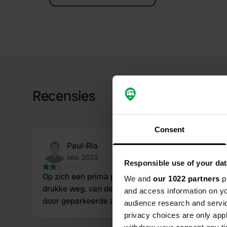
Recensies
Consent
Paul-Ria
sep. 2022
Responsible use of your dat
Op zich een prima plek maar aan de andere zijde 
We and
our 1022 partners
pr
drukke weg. van de zes beschikbare plaatsen zijn e
and access information on yo
door geparkeerde auto’s. wij zijn doorgereden.
audience research and servi
privacy choices are only app