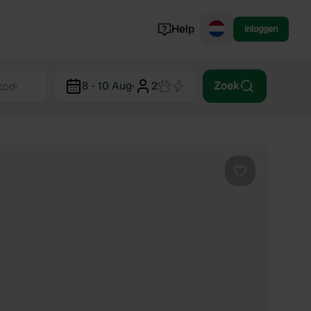
Help
Inloggen
Noorwegen
8 - 10 Aug
·
2
Zoek
Portugal
Denemarken
Slovenië
Bekijk alle...
Favoriet