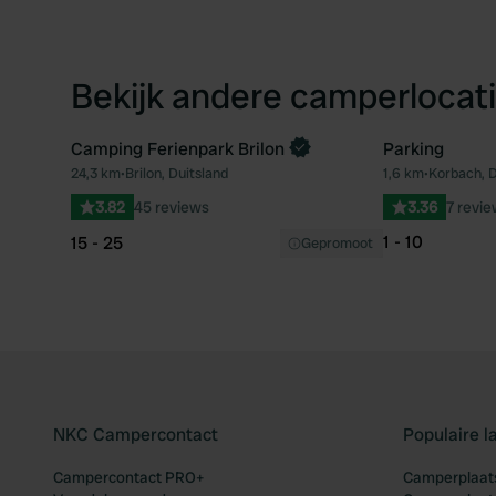
Bekijk andere camperlocati
Camping Ferienpark Brilon
Parking
Boek direct
24,3 km
•
Brilon, Duitsland
1,6 km
•
Korbach, D
Favoriet
3.82
45 reviews
3.36
7 revi
1 - 10
15 - 25
Gepromoot
NKC Campercontact
Populaire 
Campercontact PRO+
Camperplaats