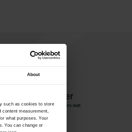
About
een review achter
y such as cookies to store
geweest? Vertel andere camperaars wat
nd content measurement,
je ervan vond.
for what purposes. Your
es. You can change or