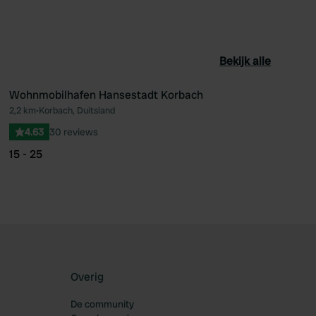
Bekijk alle
Wohnmobilhafen Hansestadt Korbach
2,2 km
•
Korbach, Duitsland
oriet
Favoriet
4.63
30 reviews
15 - 25
Overig
De community