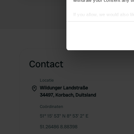
withdraw your consent any tim
If you allow, we would also lik
Collect information abou
Identify your device by ac
Find out more about how your
We use cookies to personalis
information about your use of
Contact
other information that you’ve
Locatie
Wildunger Landstraße
34497, Korbach, Duitsland
Coördinaten
51° 15' 53" N 8° 53' 2" E
51.26486 8.88398