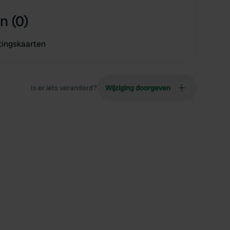
n (0)
tingskaarten
Is er iets veranderd?
Wijziging doorgeven