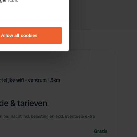
ger icon.
eral meters
Allow all cookies
ails section
.
se our traffic. We also share
ers who may combine it with
 services.
telijke wifi - centrum 1,5km
e & tarieven
en per nacht incl. belasting en excl. eventuele extra
Gratis