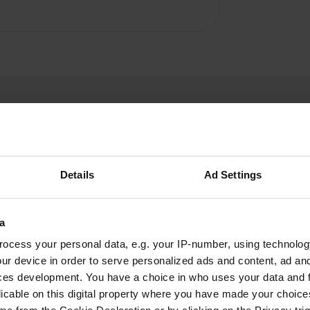
Details
Ad Settings
Laat 
a
van een lage heg een
ocess your personal data, e.g. your IP-number, using technolog
Ben jij hier 
r zeker vier in gebruik
ur device in order to serve personalized ads and content, ad a
ces development. You have a choice in who uses your data and 
licable on this digital property where you have made your choic