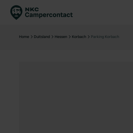
Boek direct
Be
Nederland
Ne
Home
Duitsland
Hessen
Korbach
Parking Korbach
Duitsland
Du
Frankrijk
Fr
Italië
Ita
Veilig boeken
Sp
Bekijk alle...