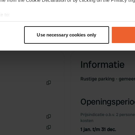
e from the Cookie Declaration or by clicking on the Privacy trig
e to:
t your geographical location which can be accurate to within sev
tively scanning it for specific characteristics (fingerprinting)
Use necessary cookies only
 personal data is processed and set your preferences in the
det
e content and ads, to provide social media features and to analy
 our site with our social media, advertising and analytics partn
Informatie
 provided to them or that they’ve collected from your use of their
Rustige parking - gemeen
Kopiëren
Openingsperiod
Prijsindicatie o.b.v. 2 person
kosten
Kopiëren
1 jan. t/m 31 dec.
Kopiëren