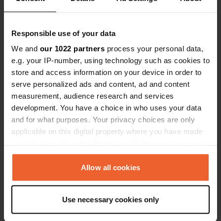
Ben jij hier geweest?
Responsible use of your data
We and
our 1022 partners
process your personal data,
e.g. your IP-number, using technology such as cookies to
store and access information on your device in order to
serve personalized ads and content, ad and content
Contact
measurement, audience research and services
development. You have a choice in who uses your data
Locatie
and for what purposes. Your privacy choices are only
Quetziner Straße
Kopiëren
applicable on this digital property where you have made
19395, Plau am See, Duitsland
your choices. You can change or withdraw your consent
any time from the Cookie Declaration or by clicking on
Coördinaten
the Privacy trigger icon.
Allow all cookies
53° 27' 43" N 12° 15' 55" E
Kopiëren
53.46205 12.26539
If you allow, we would also like to:
Kopiëren
Use necessary cookies only
Collect information about your geographical location
Sitecode
which can be accurate to within several meters