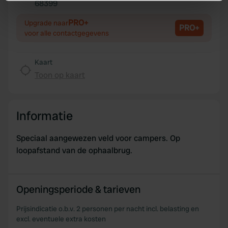
68399
Kopiëren
Identify your device by actively scanning it for
specific characteristics (fingerprinting)
PRO+
Upgrade naar
PRO+
voor alle contactgegevens
Find out more about how your personal data is processed
and set your preferences in the
details section
.
Kaart
We use cookies to personalise content and ads, to
Toon op kaart
provide social media features and to analyse our traffic.
We also share information about your use of our site with
our social media, advertising and analytics partners who
Informatie
may combine it with other information that you’ve
provided to them or that they’ve collected from your use
Speciaal aangewezen veld voor campers. Op
of their services.
loopafstand van de ophaalbrug.
Openingsperiode & tarieven
Prijsindicatie o.b.v. 2 personen per nacht incl. belasting en
excl. eventuele extra kosten