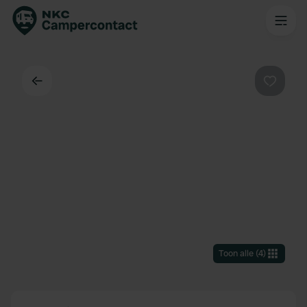
Terug
Favorie
Toon alle
(
4
)