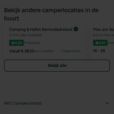
Bekijk andere camperlocaties in de
buurt
Boek direct
Camping & Hafen Bermudadreieck
Boek direct
Plau am See
Favoriet
9,1 km
•
Lübz, Duitsland
0,6 km
•
Plau a
4.29
17 reviews
4.67
3 r
15 - 25
Vanaf € 28,10
(excl. kosten)
Gepromoot
Bekijk alle
NKC Campercontact