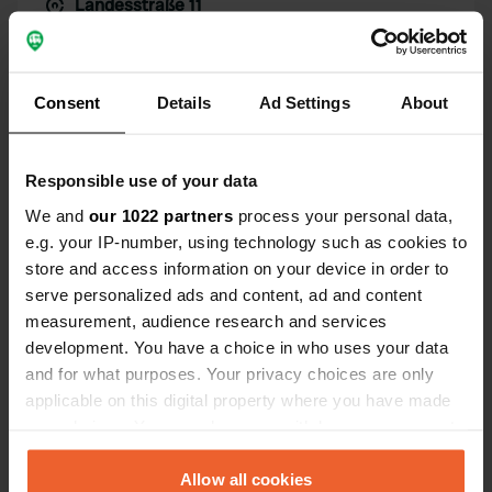
Landesstraße 11
Kopiëren
26345, Bockhorn, Duitsland
Coördinaten
Consent
Details
Ad Settings
About
53° 24' 51" N 8° 2' 2" E
Kopiëren
53.4141 8.03379
Kopiëren
Responsible use of your data
Sitecode
We and
our 1022 partners
process your personal data,
634
Kopiëren
e.g. your IP-number, using technology such as cookies to
PRO+
Upgrade naar
store and access information on your device in order to
PRO+
voor alle contactgegevens
serve personalized ads and content, ad and content
measurement, audience research and services
development. You have a choice in who uses your data
Kaart
and for what purposes. Your privacy choices are only
Toon op kaart
applicable on this digital property where you have made
Website
your choices. You can change or withdraw your consent
Bezoek website
any time from the Cookie Declaration or by clicking on
Kopiëren
the Privacy trigger icon.
Allow all cookies