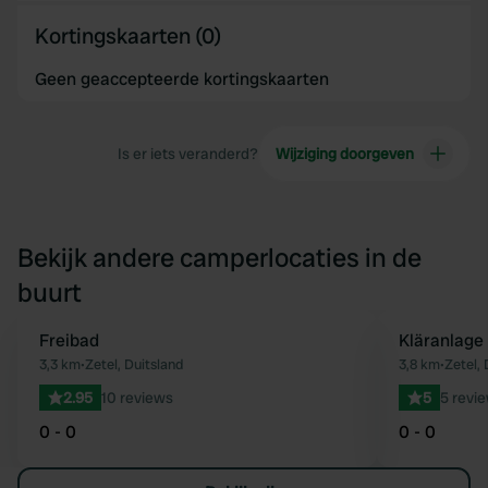
Kortingskaarten (0)
Geen geaccepteerde kortingskaarten
Is er iets veranderd?
Wijziging doorgeven
Bekijk andere camperlocaties in de
buurt
Freibad
Kläranlage
Favoriet
3,3 km
•
Zetel, Duitsland
3,8 km
•
Zetel, 
2.95
10 reviews
5
5 revi
0 - 0
0 - 0