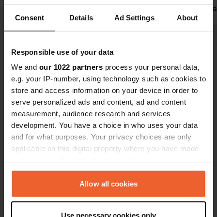
het zwembad
Consent
Details
Ad Settings
About
het zwembad
worden gema
Bekijk alle 112 reviews
beheer van 
Responsible use of your data
in handen v
organisatie
We and
our 1022 partners
process your personal data,
Ben jij hier geweest?
een camping
e.g. your IP-number, using technology such as cookies to
hoelang dez
store and access information on your device in order to
bestaat
serve personalized ads and content, ad and content
measurement, audience research and services
development. You have a choice in who uses your data
and for what purposes. Your privacy choices are only
Contact
applicable on this digital property where you have made
your choices. You can change or withdraw your consent
Locatie
any time from the Cookie Declaration or by clicking on
Nagelshof
Kopiëren
the Privacy trigger icon.
Allow all cookies
49716, Meppen, Duitsland
If you allow, we would also like to:
Coördinaten
Use necessary cookies only