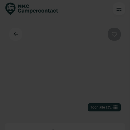
Terug
Favorie
Toon alle
(
35
)