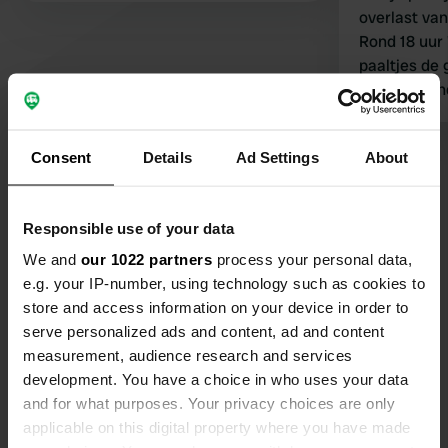
overlast van
Rond 18 uur
paaltjes de 
zeven de ander
later/eerde
bellen.
Consent
Details
Ad Settings
About
Bekijk alle 53 reviews
Ben jij hier geweest?
Responsible use of your data
We and
our 1022 partners
process your personal data,
e.g. your IP-number, using technology such as cookies to
store and access information on your device in order to
serve personalized ads and content, ad and content
measurement, audience research and services
Contact
development. You have a choice in who uses your data
and for what purposes. Your privacy choices are only
Locatie
applicable on this digital property where you have made