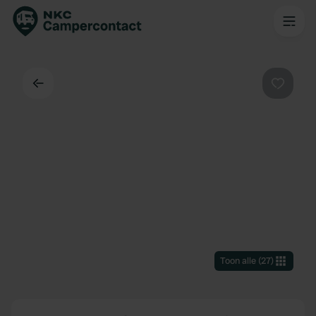
Terug
Favorie
Toon alle
(
27
)