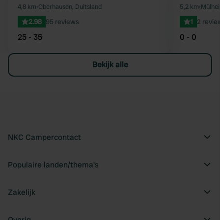
Favoriet
4,8 km
•
Oberhausen, Duitsland
5,2 km
•
Mülhei
2.98
95 reviews
1
2 revie
25 - 35
0 - 0
Bekijk alle
NKC Campercontact
Populaire landen/thema's
Zakelijk
Overig