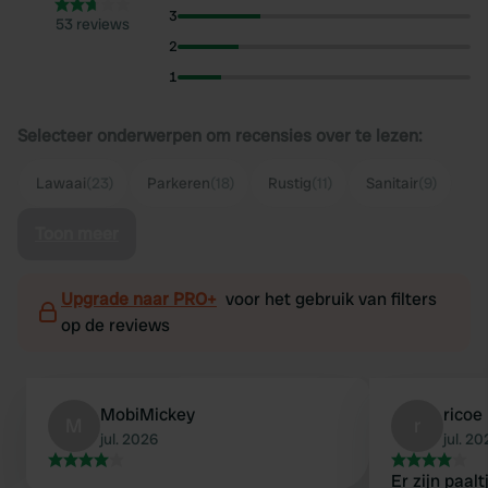
3
53 reviews
2
1
Selecteer onderwerpen om recensies over te lezen:
Lawaai
(23)
Parkeren
(18)
Rustig
(11)
Sanitair
(9)
Toon meer
Upgrade naar PRO+
voor het gebruik van filters
op de reviews
MobiMickey
ricoe
M
r
jul. 2026
jul. 2
Er zijn paal