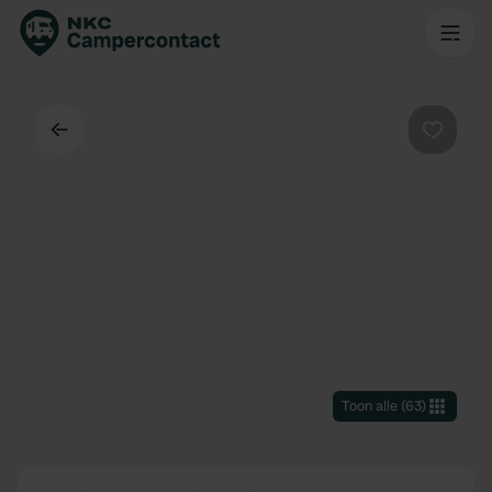
Terug
Favorie
Toon alle
(
63
)