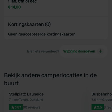
1 jan. t/m 31 dec.
€ 14,00
Kortingskaarten (0)
Geen geaccepteerde kortingskaarten
Is er iets veranderd?
Wijziging doorgeven
Bekijk andere camperlocaties in de
buurt
Stellplatz Lauheide
Busbahnho
Favoriet
7,1 km
•
Telgte, Duitsland
7,6 km
•
Greven
3.87
90 reviews
2.5
8 rev