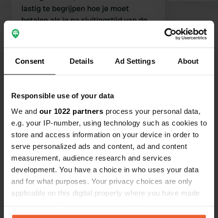
lastig te begrijpen hoe je moet
betalen als je na sluitingstijd van de
receptie komt. De toiletten en
douches zijn wat verder van sommige
plekken verwijderd en zijn niet super
Vertaald door Google
Origineel tonen
Consent
Details
Ad Settings
About
fris.
Bekijk alle 191 reviews
Responsible use of your data
We and
our 1022 partners
process your personal data,
Ben jij hier geweest?
e.g. your IP-number, using technology such as cookies to
store and access information on your device in order to
serve personalized ads and content, ad and content
measurement, audience research and services
development. You have a choice in who uses your data
and for what purposes. Your privacy choices are only
Contact
applicable on this digital property where you have made
your choices. You can change or withdraw your consent
Locatie
any time from the Cookie Declaration or by clicking on