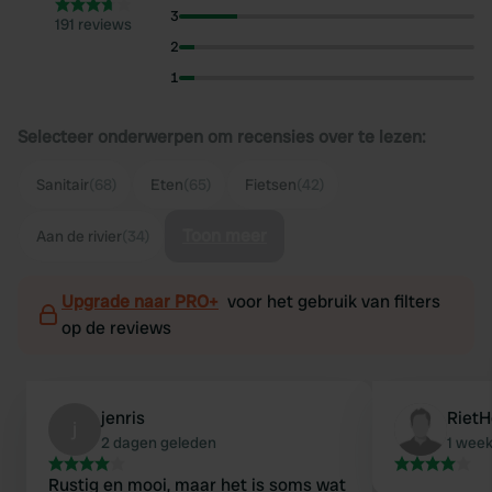
3
191 reviews
2
1
Selecteer onderwerpen om recensies over te lezen:
Sanitair
(68)
Eten
(65)
Fietsen
(42)
Toon meer
Aan de rivier
(34)
Upgrade naar PRO+
voor het gebruik van filters
op de reviews
jenris
RietH
j
2 dagen geleden
1 wee
Rustig en mooi, maar het is soms wat