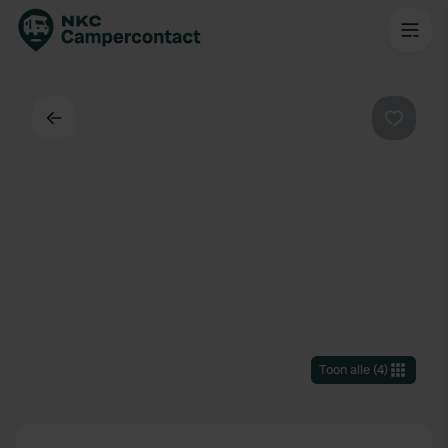
Terug
Favorie
Toon alle
(
4
)