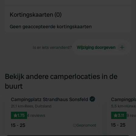
Kortingskaarten (0)
Geen geaccepteerde kortingskaarten
Is er iets veranderd?
Wijziging doorgeven
Bekijk andere camperlocaties in de
buurt
Boek direct
Campingplatz Strandhaus Sonsfeld
Campingpla
Favoriet
21,1 km
•
Rees, Duitsland
5,5 km
•
Hünxe,
1.75
4 reviews
3.11
9 re
15 - 25
15 - 25
Gepromoot