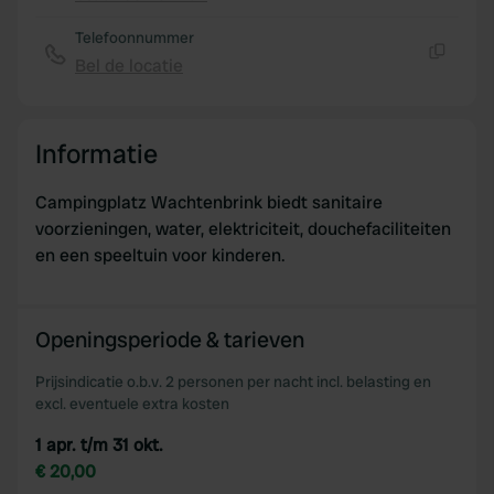
Kopiëren
We use cookies to personalise content and ads, to
Telefoonnummer
provide social media features and to analyse our traffic.
Bel de locatie
Kopiëren
We also share information about your use of our site with
our social media, advertising and analytics partners who
may combine it with other information that you’ve
Informatie
provided to them or that they’ve collected from your use
of their services.
Campingplatz Wachtenbrink biedt sanitaire
voorzieningen, water, elektriciteit, douchefaciliteiten
en een speeltuin voor kinderen.
Openingsperiode & tarieven
Prijsindicatie o.b.v. 2 personen per nacht incl. belasting en
excl. eventuele extra kosten
1 apr. t/m 31 okt.
€ 20,00