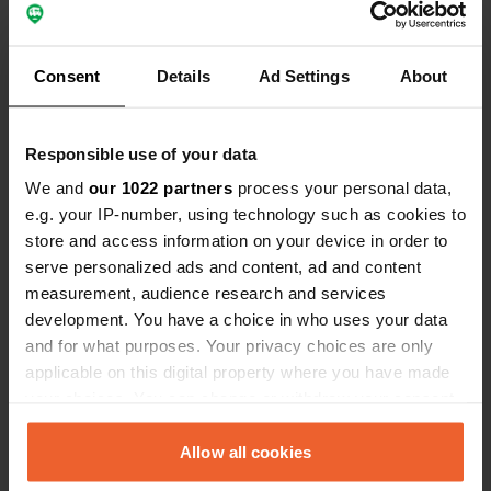
Contact
Consent
Details
Ad Settings
About
Locatie
Gaytalstraße 2
Kopiëren
54675, Körperich, Duitsland
Responsible use of your data
Coördinaten
We and
our 1022 partners
process your personal data,
e.g. your IP-number, using technology such as cookies to
49° 55' 12" N 6° 15' 42" E
Kopiëren
store and access information on your device in order to
49.9199683 6.2617774
serve personalized ads and content, ad and content
Kopiëren
measurement, audience research and services
Sitecode
development. You have a choice in who uses your data
110896
Kopiëren
and for what purposes. Your privacy choices are only
applicable on this digital property where you have made
PRO+
Upgrade naar
PRO+
your choices. You can change or withdraw your consent
voor alle contactgegevens
any time from the Cookie Declaration or by clicking on
the Privacy trigger icon.
Allow all cookies
Kaart
Toon op kaart