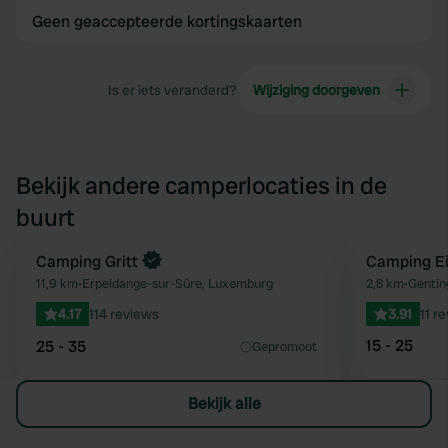
Geen geaccepteerde kortingskaarten
Is er iets veranderd?
Wijziging doorgeven
Bekijk andere camperlocaties in de
buurt
Boek direct
Camping Gritt
Camping Eif
Favoriet
11,9 km
•
Erpeldange-sur-Sûre, Luxemburg
2,8 km
•
Gentin
4.17
114 reviews
3.91
11 r
15 - 25
25 - 35
Gepromoot
Bekijk alle