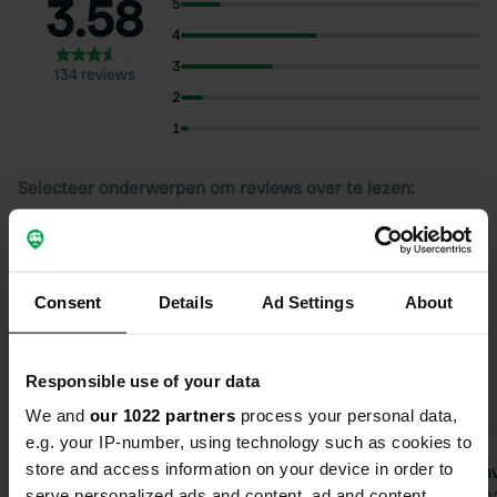
3.58
5
4
3
134 reviews
2
1
Selecteer onderwerpen om reviews over te lezen:
Sanitair
(68)
Aan de rivier
(35)
Stad
(28)
Ruim
(23)
Toon meer
Consent
Details
Ad Settings
About
Upgrade naar PRO+
voor het gebruik van filters
op de reviews
Responsible use of your data
We and
our 1022 partners
process your personal data,
e.g. your IP-number, using technology such as cookies to
store and access information on your device in order to
denbroek
Leon
d
L
serve personalized ads and content, ad and content