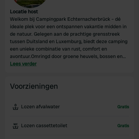
Locatie host
Welkom bij Campingpark Echternacherbrück – dé
ideale plek voor een ontspannen vakantie midden in
de natuur. Gelegen aan de prachtige grensstreek
tussen Duitsland en Luxemburg, biedt deze camping
een unieke combinatie van rust, comfort en
avontuur.Omringd door groene heuvels, bossen en
de schilderachtige rivier de Sûre, is Campingpark
Lees verder
Echternacherbrück de perfecte uitvalsbasis voor
wandelaars, fietsers en natuurliefhebbers. Of je nu
Voorzieningen
kiest voor een ruime kampeerplaats, een
comfortabele stacaravan of een gezellig verblijf met
het hele gezin, hier voel je je meteen thuis.
Lozen afvalwater
Gratis
Lozen cassettetoilet
Gratis