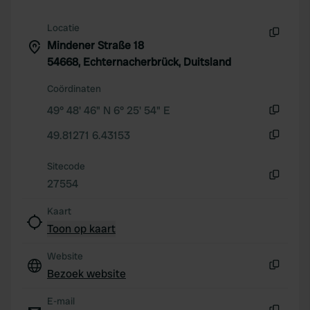
We also share information about your use of our site with
our social media, advertising and analytics partners who
Locatie
may combine it with other information that you’ve
Mindener Straße 18
Kopiëren
provided to them or that they’ve collected from your use
54668, Echternacherbrück, Duitsland
of their services.
Coördinaten
49° 48' 46" N 6° 25' 54" E
Kopiëren
49.81271 6.43153
Kopiëren
Sitecode
27554
Kopiëren
Kaart
Toon op kaart
Website
Bezoek website
Kopiëren
E-mail