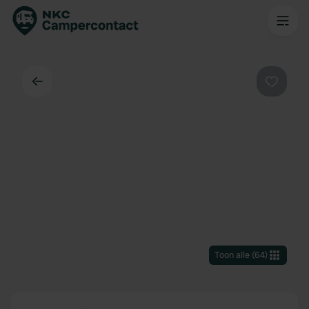
Terug
Favorie
Toon alle
(
64
)